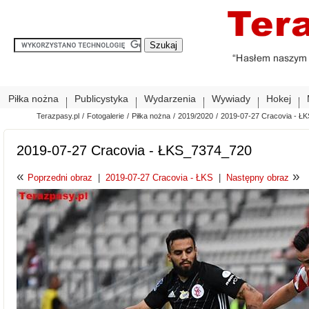
Piłka nożna
Publicystyka
Wydarzenia
Wywiady
Hokej
Terazpasy.pl
/
Fotogalerie
/
Piłka nożna
/
2019/2020
/
2019-07-27 Cracovia - ŁK
2019-07-27 Cracovia - ŁKS_7374_720
«
»
Poprzedni obraz
|
2019-07-27 Cracovia - ŁKS
|
Następny obraz