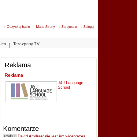
Odzyskaj hasło
Mapa Strony
Zarejestruj
Zaloguj
bica
Terazpasy.TV
Reklama
Reklama
J&J Language
School
Komentarze
artykuł:
David Amdurer nie jest już wiceprezes...