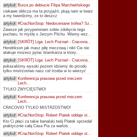
artykuł:
Burza po debiucie Filipa Marchwińskiego
ciekawe oblicza ma ta przyjaźń, plują nam w twarz
a my twierdzimy, ze to deszcz
artykuł:
#CracNonStop: Niedoceniane trofea? Sz...
Zawsze jak przypominam sobie zdobycie tego
pucharu, to myślę o Jerzym Pilchu. Wiemy wsz...
artykuł:
[SKRÓT] Liga: Lech Poznań - Cracovia...
Hendrikson jak masz piłę meczową i nikt Cie nie
atakuje mozesz pytac bramkarza w ktory...
artykuł:
[SKRÓT] Liga: Lech Poznań - Cracovia...
pokazaliśmy wysoki poziom idziemy do przodu
tylko mistrzostwo nasz cel trzeba w to wierzyć
artykuł:
Konferencja prasowa przed meczem
Lech...
TYLKO ZWYCIĘSTWO!
artykuł:
Konferencja prasowa przed meczem
Lech...
CRACOVIO TYLKO MISTRZOSTWO!
artykuł:
#CracNonStop: Robert Platek oddaje st...
Kto Ci płaci za takie banaluki.twój Platek sprzedał
praktycznie całą Casa Pia za wartoś...
artykuł:
#CracNonStop: Robert Platek oddaje st...