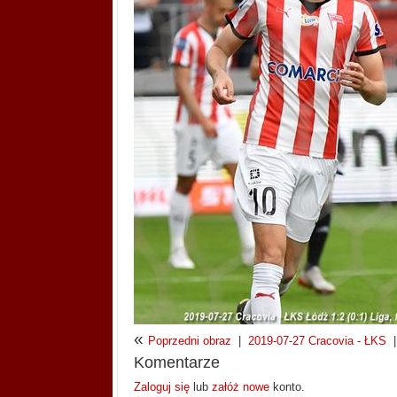
«
Poprzedni obraz
|
2019-07-27 Cracovia - ŁKS
|
Komentarze
Zaloguj się
lub
załóż nowe
konto.