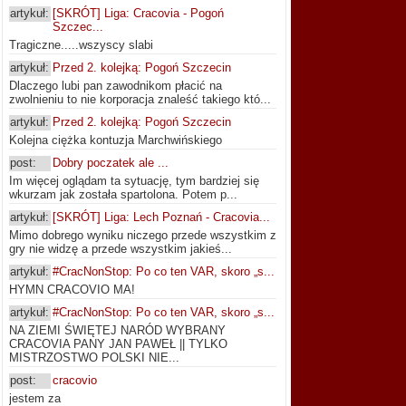
artykuł:
[SKRÓT] Liga: Cracovia - Pogoń
Szczec...
Tragiczne.....wszyscy slabi
artykuł:
Przed 2. kolejką: Pogoń Szczecin
Dlaczego lubi pan zawodnikom płacić na
zwolnieniu to nie korporacja znaleść takiego któ...
artykuł:
Przed 2. kolejką: Pogoń Szczecin
Kolejna ciężka kontuzja Marchwińskiego
post:
Dobry poczatek ale ...
Im więcej oglądam ta sytuację, tym bardziej się
wkurzam jak została spartolona. Potem p...
artykuł:
[SKRÓT] Liga: Lech Poznań - Cracovia...
Mimo dobrego wyniku niczego przede wszystkim z
gry nie widzę a przede wszystkim jakieś...
artykuł:
#CracNonStop: Po co ten VAR, skoro „s...
HYMN CRACOVIO MA!
artykuł:
#CracNonStop: Po co ten VAR, skoro „s...
NA ZIEMI ŚWIĘTEJ NARÓD WYBRANY
CRACOVIA PANY JAN PAWEŁ || TYLKO
MISTRZOSTWO POLSKI NIE...
post:
cracovio
jestem za