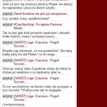
Jeśli na tym się skończy jeżeli p.Płatek nie dołoży
na napastnika i jeszcze dwóch szybk...
artykuł:
David Amdurer nie jest już wiceprezes...
Czy syndyk masy upadłościowej?
artykuł:
#CracNonStop: Po wpisie Prezesa
Murat...
Tak to jest gdy klub przejmie spekulant i obsadzi
stołki ludźmi, może i sympatycznymi,...
artykuł:
[SKRÓT] Liga: Cracovia - Pogoń
Szczec...
Współczuję trenerowi, co ma powiedzieć. Ma taką
kadrę jaką mu dał Płatek i to do niego...
artykuł:
[SKRÓT] Liga: Cracovia - Pogoń
Szczec...
Chociaż mamy tylko 5 punktów straty do lidera to
chyba już wiadomo o co będziemy grać w...
artykuł:
[SKRÓT] Liga: Cracovia - Pogoń
Szczec...
To my wychodzimy na boisko żeby nie przegrać w
tym sezonie ??Faktycznie tak to wyglądał...
artykuł:
[SKRÓT] Liga: Cracovia - Pogoń
Szczec...
i kompromitacja