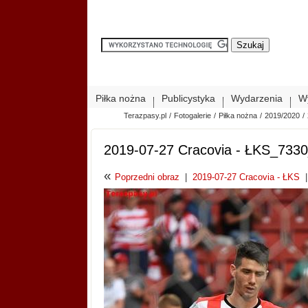
Piłka nożna
Publicystyka
Wydarzenia
W
Terazpasy.pl
/
Fotogalerie
/
Piłka nożna
/
2019/2020
/
2019-07-27 Cracovia - ŁKS_733
«
Poprzedni obraz
|
2019-07-27 Cracovia - ŁKS
|