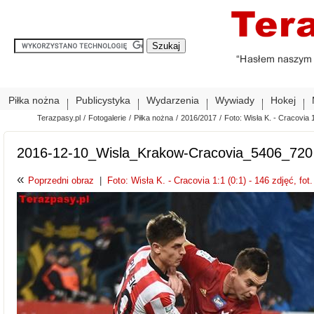
Piłka nożna
Publicystyka
Wydarzenia
Wywiady
Hokej
Terazpasy.pl
/
Fotogalerie
/
Piłka nożna
/
2016/2017
/
Foto: Wisła K. - Cracovia 1
2016-12-10_Wisla_Krakow-Cracovia_5406_720
«
Poprzedni obraz
|
Foto: Wisła K. - Cracovia 1:1 (0:1) - 146 zdjęć, fot