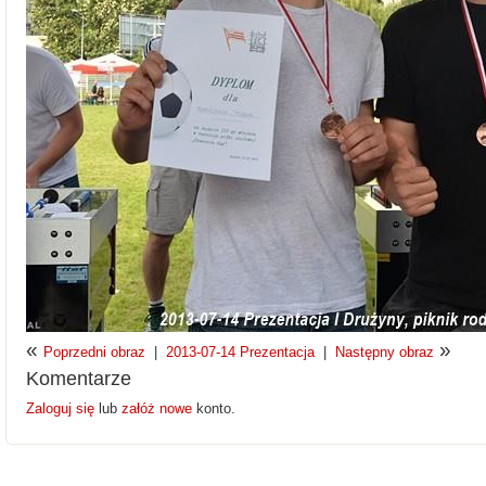
«
»
Poprzedni obraz
|
2013-07-14 Prezentacja
|
Następny obraz
Komentarze
Zaloguj się
lub
załóż nowe
konto.