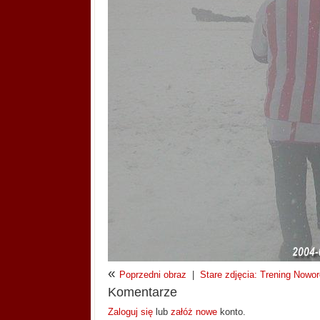
«
Poprzedni obraz
|
Stare zdjęcia: Trening Nowor
Komentarze
Zaloguj się
lub
załóż nowe
konto.