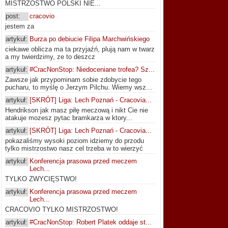
MISTRZOSTWO POLSKI NIE...
post:
cracovio
jestem za
artykuł:
Burza po debiucie Filipa Marchwińskiego
ciekawe oblicza ma ta przyjaźń, plują nam w twarz
a my twierdzimy, ze to deszcz
artykuł:
#CracNonStop: Niedoceniane trofea? Sz...
Zawsze jak przypominam sobie zdobycie tego
pucharu, to myślę o Jerzym Pilchu. Wiemy wsz...
artykuł:
[SKRÓT] Liga: Lech Poznań - Cracovia...
Hendrikson jak masz piłę meczową i nikt Cie nie
atakuje mozesz pytac bramkarza w ktory...
artykuł:
[SKRÓT] Liga: Lech Poznań - Cracovia...
pokazaliśmy wysoki poziom idziemy do przodu
tylko mistrzostwo nasz cel trzeba w to wierzyć
artykuł:
Konferencja prasowa przed meczem
Lech...
TYLKO ZWYCIĘSTWO!
artykuł:
Konferencja prasowa przed meczem
Lech...
CRACOVIO TYLKO MISTRZOSTWO!
artykuł:
#CracNonStop: Robert Platek oddaje st...