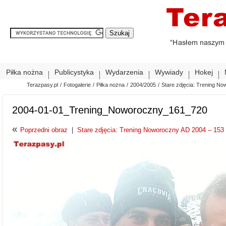
Piłka nożna
Publicystyka
Wydarzenia
Wywiady
Hokej
Terazpasy.pl
/
Fotogalerie
/
Piłka nożna
/
2004/2005
/
Stare zdjęcia: Trening No
2004-01-01_Trening_Noworoczny_161_720
«
Poprzedni obraz
|
Stare zdjęcia: Trening Noworoczny AD 2004 – 153 z