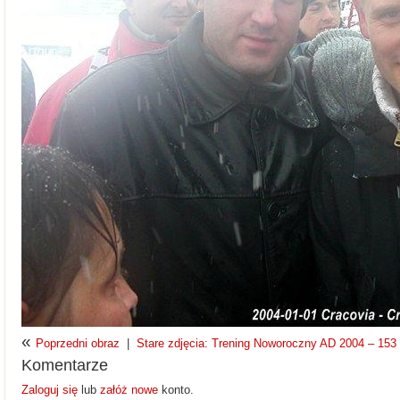
«
Poprzedni obraz
|
Stare zdjęcia: Trening Noworoczny AD 2004 – 153 z
Komentarze
Zaloguj się
lub
załóż nowe
konto.