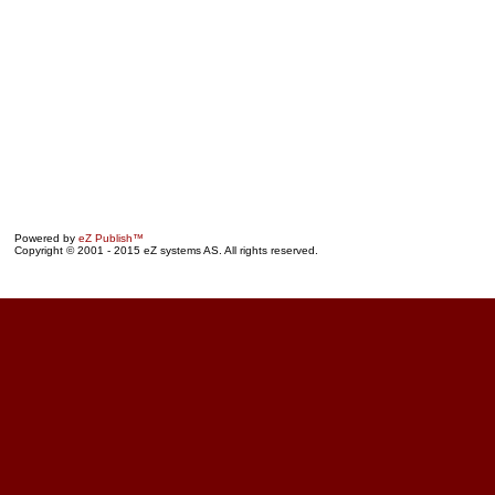
Powered by
eZ Publish™
Copyright © 2001 - 2015 eZ systems AS. All rights reserved.