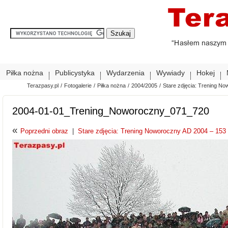
Piłka nożna
Publicystyka
Wydarzenia
Wywiady
Hokej
Terazpasy.pl
/
Fotogalerie
/
Piłka nożna
/
2004/2005
/
Stare zdjęcia: Trening No
2004-01-01_Trening_Noworoczny_071_720
«
Poprzedni obraz
|
Stare zdjęcia: Trening Noworoczny AD 2004 – 153 z