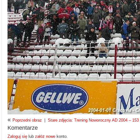
«
Poprzedni obraz
|
Stare zdjęcia: Trening Noworoczny AD 2004 – 153 z
Komentarze
Zaloguj się
lub
załóż nowe
konto.