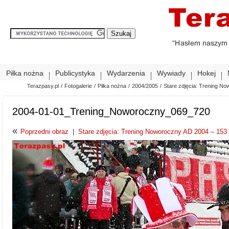
Piłka nożna
Publicystyka
Wydarzenia
Wywiady
Hokej
Terazpasy.pl
/
Fotogalerie
/
Piłka nożna
/
2004/2005
/
Stare zdjęcia: Trening No
2004-01-01_Trening_Noworoczny_069_720
«
Poprzedni obraz
|
Stare zdjęcia: Trening Noworoczny AD 2004 – 153 z