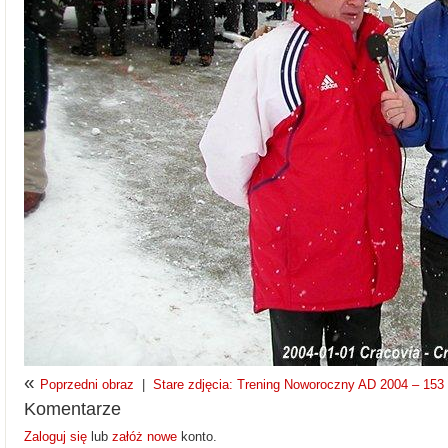
«
Poprzedni obraz
|
Stare zdjęcia: Trening Noworoczny AD 2004 – 153 z
Komentarze
Zaloguj się
lub
załóż nowe
konto.