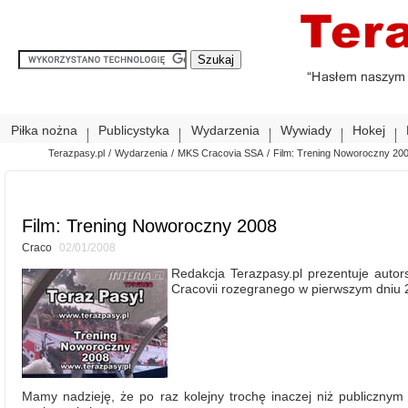
Piłka nożna
Publicystyka
Wydarzenia
Wywiady
Hokej
Terazpasy.pl
/
Wydarzenia
/
MKS Cracovia SSA
/
Film: Trening Noworoczny 20
Film: Trening Noworoczny 2008
Craco
02/01/2008
Redakcja Terazpasy.pl prezentuje auto
Cracovii rozegranego w pierwszym dniu 
Mamy nadzieję, że po raz kolejny trochę inaczej niż publiczny