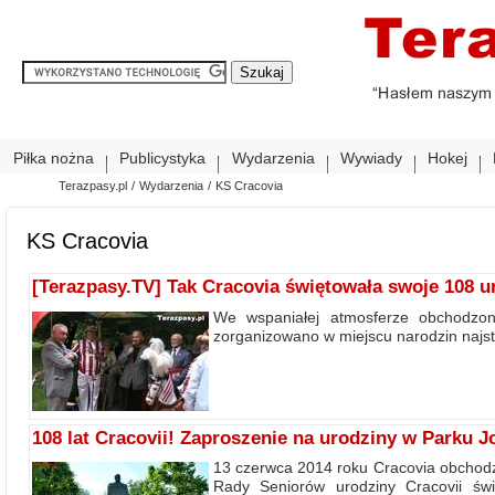
Piłka nożna
Publicystyka
Wydarzenia
Wywiady
Hokej
Terazpasy.pl
/
Wydarzenia
/
KS Cracovia
KS Cracovia
[Terazpasy.TV] Tak Cracovia świętowała swoje 108 u
We wspaniałej atmosferze obchodzono
zorganizowano w miejscu narodzin najs
108 lat Cracovii! Zaproszenie na urodziny w Parku J
13 czerwca 2014 roku Cracovia obchodzi 
Rady Seniorów urodziny Cracovii św