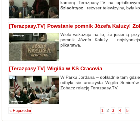
kamerą Terazpasy.TV na opłatkowy
Szlachtycz
, reżyser telewizyjny, były k
[Terazpasy.TV] Powstanie pomnik Józefa Kałuży! Zo
Wiele wskazuje na to, że jesienią prz
pomnik Józefa Kałuży – najsłynniej
piłkarstwa.
[Terazpasy.TV] Wigilia w KS Cracovia
W Parku Jordana – dokładnie tam gdzie 
odbyła się uroczysta Wigilia Senioró
Zobacz relację Terazpasy.TV.
« Poprzedni
1
2
3
4
5