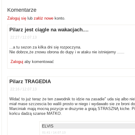
Komentarze
Zaloguj się
lub
załóż nowe
konto.
Pilarz jest ciągle na wakacjach....
22:27 / 12.07.13
...a tu sezon za kilka dni się rozpoczyna.
Nie dobrze,że znowu obrona do dupy i w ataku nie istniejemy ......
Zaloguj
aby komentować
Pilarz TRAGEDIA
22:16 / 12.07.13
Widać to już teraz że ten zawodnik to idzie na zasadie" uda się albo nie
miał mase szczescia bo walili prosto w niego i wydawało sie ze broni dob
Marciniak mają mocną pozycje w druzynie a grają STRASZNĄ kiche. Pi
końcu dadzą szanse MATKO.
ELVIS
01:41 / 14.07.13