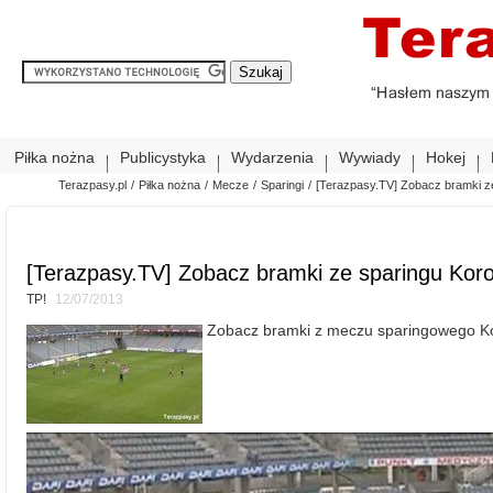
Piłka nożna
Publicystyka
Wydarzenia
Wywiady
Hokej
Terazpasy.pl
/
Piłka nożna
/
Mecze
/
Sparingi
/
[Terazpasy.TV] Zobacz bramki z
[Terazpasy.TV] Zobacz bramki ze sparingu Kor
TP!
12/07/2013
Zobacz bramki z meczu sparingowego Kor