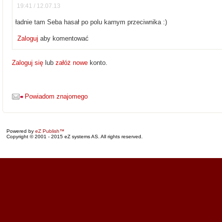
19:41 / 12.07.13
ładnie tam Seba hasał po polu karnym przeciwnika :)
Zaloguj
aby komentować
Zaloguj się
lub
załóż nowe
konto.
Powiadom znajomego
Powered by
eZ Publish™
Copyright © 2001 - 2015 eZ systems AS. All rights reserved.