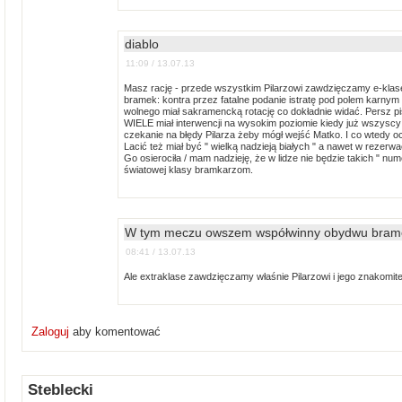
diablo
11:09 / 13.07.13
Masz rację - przede wszystkim Pilarzowi zawdzięczamy e-klasę
bramek: kontra przez fatalne podanie istratę pod polem karnym Ko
wolnego miał sakramencką rotację co dokładnie widać. Persz pisz
WIELE miał interwencji na wysokim poziomie kiedy już wszyscy wi
czekanie na błędy Pilarza żeby mógł wejść Matko. I co wtedy o
Lacić też miał być " wielką nadzieją białych " a nawet w rezerw
Go osierociła / mam nadzieję, że w lidze nie będzie takich " num
światowej klasy bramkarzom.
W tym meczu owszem współwinny obydwu bram
08:41 / 13.07.13
Ale extraklase zawdzięczamy właśnie Pilarzowi i jego znakomite
Zaloguj
aby komentować
Steblecki