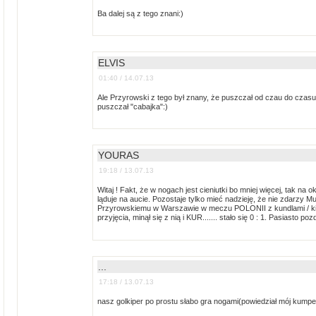
Ba dalej są z tego znani:)
ELVIS
01:40 / 14.07.13
Ale Przyrowski z tego był znany, że puszczał od czau do czasu 
puszczał "cabajka":)
YOURAS
19:18 / 13.07.13
Witaj ! Fakt, że w nogach jest cieniutki bo mniej więcej, tak 
ląduje na aucie. Pozostaje tylko mieć nadzieję, że nie zdarzy
Przyrowskiemu w Warszawie w meczu POLONII z kundlami / kie
przyjęcia, minął się z nią i KUR....... stało się 0 : 1. Pasiasto po
...
17:18 / 13.07.13
nasz golkiper po prostu słabo gra nogami(powiedział mój kumpel