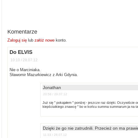
Komentarze
Zaloguj się
lub
załóż nowe
konto.
Do ELVIS
10:10 / 28.07.12
Nie o Marciniaka.
Sławomir Mazurkiewicz z Arki Gdynia.
Jonathan
20:58 / 29.07.12
Już się " pokajałem " poniżej - jeszcze raz dzięki. Oczywiście od
kiepściutkiego znawcę " bo w końcu summa summarum ja na ta
Dzięki że go nie zatrudnili. Przecież on ma prawi
11:33 / 28.07.12