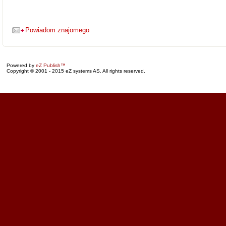
Powiadom znajomego
Powered by
eZ Publish™
Copyright © 2001 - 2015 eZ systems AS. All rights reserved.