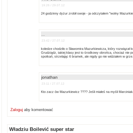
19:26 / 29.07.12
24 godzinny dyżur zrobił swoje - ja odczytałem "wolny Mazurki
...
23:42 / 27.07.12
koledze chodziło o Sławomira Mazurkiewicza, który rozwiązał kon
Grudziądz, takiej klasy jest to środkowy obrońca, chociaż nie
spotkań, strzelając 6 bramek, ale nigdy go nie widziałem w grze.
jonathan
23:11 / 27.07.12
Kto zacz ów Mazurkiewicz ???? Jeśli miałeś na myśli Marciniaka
Zaloguj
aby komentować
Władziu Boilević super star