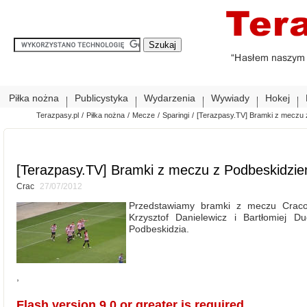
Piłka nożna
Publicystyka
Wydarzenia
Wywiady
Hokej
Terazpasy.pl
/
Piłka nożna
/
Mecze
/
Sparingi
/
[Terazpasy.TV] Bramki z meczu
[Terazpasy.TV] Bramki z meczu z Podbeskidzi
Crac
27/07/2012
Przedstawiamy bramki z meczu Cracovi
Krzysztof Danielewicz i Bartłomiej D
Podbeskidzia.
,
Flash version 9,0 or greater is required