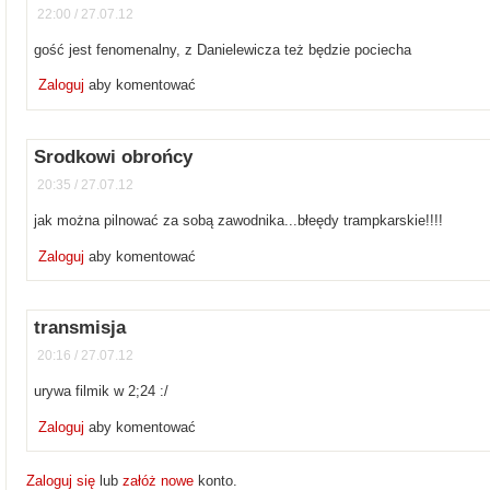
22:00 / 27.07.12
gość jest fenomenalny, z Danielewicza też będzie pociecha
Zaloguj
aby komentować
Srodkowi obrońcy
20:35 / 27.07.12
jak można pilnować za sobą zawodnika...błeędy trampkarskie!!!!
Zaloguj
aby komentować
transmisja
20:16 / 27.07.12
urywa filmik w 2;24 :/
Zaloguj
aby komentować
Zaloguj się
lub
załóż nowe
konto.