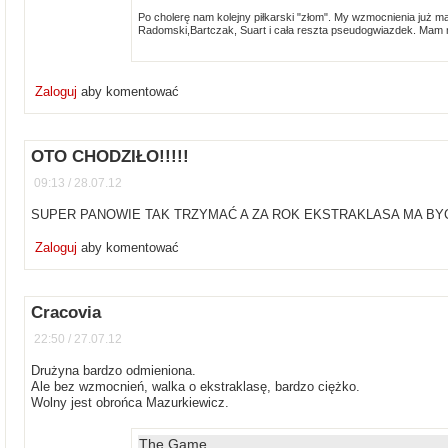
Po cholerę nam kolejny piłkarski "złom". My wzmocnienia już ma
Radomski,Bartczak, Suart i cała reszta pseudogwiazdek. Mam 
Zaloguj
aby komentować
OTO CHODZIŁO!!!!!
09:13 / 28.07.12
SUPER PANOWIE TAK TRZYMAĆ A ZA ROK EKSTRAKLASA MA BYĆ TYL
Zaloguj
aby komentować
Cracovia
22:50 / 27.07.12
Drużyna bardzo odmieniona.
Ale bez wzmocnień, walka o ekstraklasę, bardzo ciężko.
Wolny jest obrońca Mazurkiewicz.
The Game