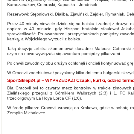
Karaczanakow, Cetnraski, Kapustka - Jendrisek
Rezerwowi: Stępniowski, Dialiba, Zjawiński, Zejdler, Rymaniak, De
Przez 40 minuty niewiele działo się na boisku i żadnej z drużyn ni
dopiero w 40 minucie, gdy Hiszpan brutalnie sfaulował Jakub
sprawiedliwość. Po awanturze i przepychankach pomiędzy zawodni
kartką, a Wójcickiego wyrzucił z boiska.
Taką decyzję arbitra skomentował dosadnie Mateusz Cetnarski 
czym na nowo wywiązała się awantura pomiędzy piłkarzami.
Po chwili zawodnicy obu drużyn ochłonęli i chcieli kontynuować grę,
W Cracovii zadebiutował pozyskany kilka dni temu bułgarski skrz
SportSklep24.pl – WYPRZEDAŻ! Czapki, kurtki, odzież termo
Dla Cracovii był to czwarty mecz kontrolny w trakcie zimowych
Zielińskiego przegrał z Górnikiem Wałbrzych (2:3) i 1. FC Kai
trzecioligowym La Hoya Lorca CF (1:0).
W środę piłkarze Cracovii wracają do Krakowa, gdzie w sobotę r
Zemplín Michalovce.