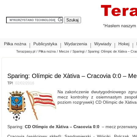
Piłka nożna
Publicystyka
Wydarzenia
Wywiady
Hokej
Terazpasy.pl
/
Piłka nożna
/
Mecze
/
Sparingi
/
Sparing: Olímpic de Xàtiva – Cr
Sparing: Olímpic de Xàtiva – Cracovia 0:0 – M
TP!
02/02/2016
Na zakończenie dwutygodniowego zgrupo
mecz kontrolny z osiemnastym zespołe
poziom rozgrywek) CD Olímpic de Xàtiva.
Sparing:
CD Olímpic de Xàtiva – Cracovia 0:0
– mecz przerwany 
Cracovia (wyjściowy skład): Sandomierski - Wójciki, Polczak, W