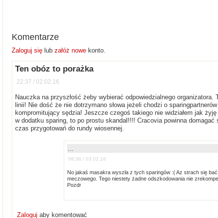
Komentarze
Zaloguj się
lub
załóż nowe
konto.
Ten obóz to porażka
22:37 / 02.02.16
Nauczka na przyszłość żeby wybierać odpowiedzialnego organizatora. 
linii! Nie dość że nie dotrzymano słowa jeżeli chodzi o sparingpartneró
kompromitujący sędzia! Jeszcze czegoś takiego nie widziałem jak żyj
w dodatku sparing, to po prostu skandal!!!! Cracovia powinna domagać
czas przygotowań do rundy wiosennej.
...
08:38 / 03.02.16
No jakaś masakra wyszła z tych sparingów :( Az strach się ba
meczowego. Tego niestety żadne odszkodowania nie zrekompensu
Pozdr
Zaloguj
aby komentować