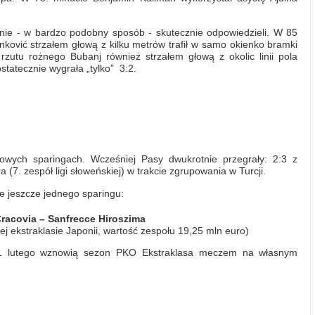
e - w bardzo podobny sposób - skutecznie odpowiedzieli. W 85
nković strzałem głową z kilku metrów trafił w samo okienko bramki
utu rożnego Bubanj również strzałem głową z okolic linii pola
tatecznie wygrała „tylko” 3:2.
owych sparingach. Wcześniej Pasy dwukrotnie przegrały: 2:3 z
(7. zespół ligi słoweńskiej) w trakcie zgrupowania w Turcji.
e jeszcze jednego sparingu:
racovia – Sanfrecce Hiroszima
ej ekstraklasie Japonii, wartość zespołu 19,25 mln euro)
a 1 lutego wznowią sezon PKO Ekstraklasa meczem na własnym