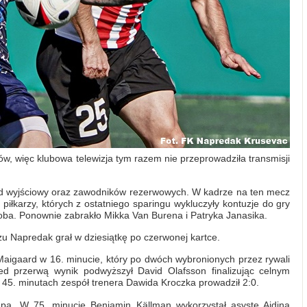
ów, więc klubowa telewizja tym razem nie przeprowadziła transmisji
ład wyjściowy oraz zawodników rezerwowych. W kadrze na ten mecz
piłkarzy, których z ostatniego sparingu wykluczyły kontuzje do gry
oba. Ponownie zabrakło Mikka Van Burena i Patryka Janasika.
u Napredak grał w dziesiątkę po czerwonej kartce.
Maigaard w 16. minucie, który po dwóch wybronionych przez rywali
zed przerwą wynik podwyższył David Olafsson finalizując celnym
 45. minutach zespół trenera Dawida Kroczka prowadził 2:0.
mpa. W 75. minucie Benjamin Källman wykorzystał asystę Ajdina