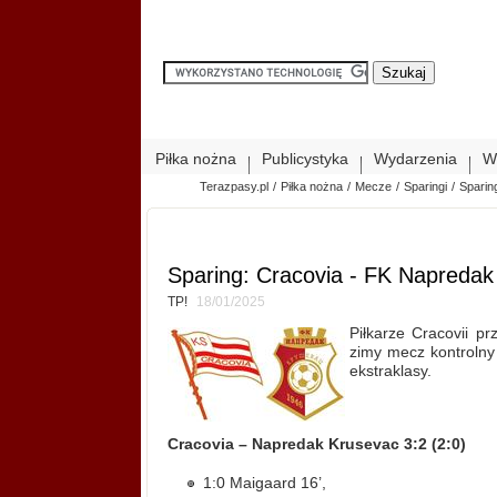
Piłka nożna
Publicystyka
Wydarzenia
W
Terazpasy.pl
/
Piłka nożna
/
Mecze
/
Sparingi
/
Sparin
Sparing: Cracovia - FK Napredak
TP!
18/01/2025
Piłkarze Cracovii pr
zimy mecz kontrolny
ekstraklasy.
Cracovia – Napredak Krusevac 3:2 (2:0)
1:0 Maigaard 16’,