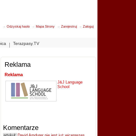
Odzyskaj hasło
Mapa Strony
Zarejestruj
Zaloguj
bica
Terazpasy.TV
Reklama
Reklama
J&J Language
School
Komentarze
artykuł:
David Amdurer nie jest już wiceprezes...