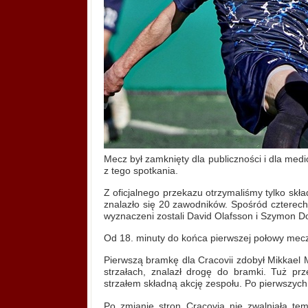
Mecz był zamknięty dla publiczności i dla medi
z tego spotkania.
Z oficjalnego przekazu otrzymaliśmy tylko sk
znalazło się 20 zawodników. Spośród czterech 
wyznaczeni zostali David Olafsson i Szymon D
Od 18. minuty do końca pierwszej połowy mecz
Pierwszą bramkę dla Cracovii zdobył Mikkael 
strzałach, znalazł drogę do bramki. Tuż pr
strzałem składną akcję zespołu. Po pierwszych
Po zmianie stron Cracovia nie zwalniała te