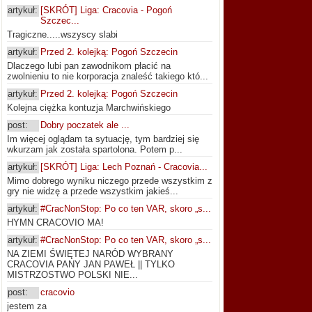
artykuł:
[SKRÓT] Liga: Cracovia - Pogoń
Szczec...
Tragiczne.....wszyscy slabi
artykuł:
Przed 2. kolejką: Pogoń Szczecin
Dlaczego lubi pan zawodnikom płacić na
zwolnieniu to nie korporacja znaleść takiego któ...
artykuł:
Przed 2. kolejką: Pogoń Szczecin
Kolejna ciężka kontuzja Marchwińskiego
post:
Dobry poczatek ale ...
Im więcej oglądam ta sytuację, tym bardziej się
wkurzam jak została spartolona. Potem p...
artykuł:
[SKRÓT] Liga: Lech Poznań - Cracovia...
Mimo dobrego wyniku niczego przede wszystkim z
gry nie widzę a przede wszystkim jakieś...
artykuł:
#CracNonStop: Po co ten VAR, skoro „s...
HYMN CRACOVIO MA!
artykuł:
#CracNonStop: Po co ten VAR, skoro „s...
NA ZIEMI ŚWIĘTEJ NARÓD WYBRANY
CRACOVIA PANY JAN PAWEŁ || TYLKO
MISTRZOSTWO POLSKI NIE...
post:
cracovio
jestem za