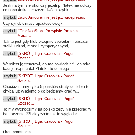
Jeśli na tym się skończy jeżeli p.Płatek nie dołoży
na napastnika i jeszcze dwóch szybk...
artykuł:
David Amdurer nie jest już wiceprezes...
Czy syndyk masy upadłościowej?
artykuł:
#CracNonStop: Po wpisie Prezesa
Murat...
Tak to jest gdy klub przejmie spekulant i obsadzi
stołki ludźmi, może i sympatycznymi,...
artykuł:
[SKRÓT] Liga: Cracovia - Pogoń
Szczec...
Współczuję trenerowi, co ma powiedzieć. Ma taką
kadrę jaką mu dał Płatek i to do niego...
artykuł:
[SKRÓT] Liga: Cracovia - Pogoń
Szczec...
Chociaż mamy tylko 5 punktów straty do lidera to
chyba już wiadomo o co będziemy grać w...
artykuł:
[SKRÓT] Liga: Cracovia - Pogoń
Szczec...
To my wychodzimy na boisko żeby nie przegrać w
tym sezonie ??Faktycznie tak to wyglądał...
artykuł:
[SKRÓT] Liga: Cracovia - Pogoń
Szczec...
i kompromitacja