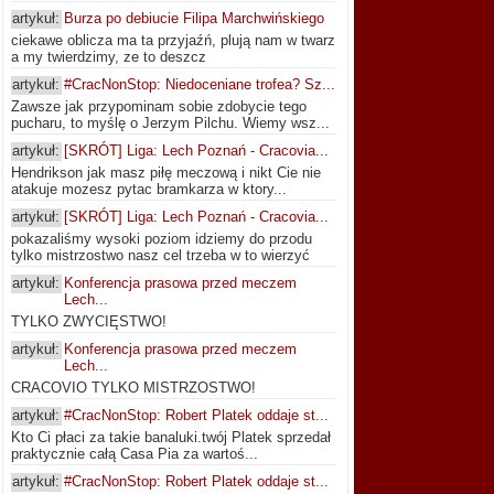
artykuł:
Burza po debiucie Filipa Marchwińskiego
ciekawe oblicza ma ta przyjaźń, plują nam w twarz
a my twierdzimy, ze to deszcz
artykuł:
#CracNonStop: Niedoceniane trofea? Sz...
Zawsze jak przypominam sobie zdobycie tego
pucharu, to myślę o Jerzym Pilchu. Wiemy wsz...
artykuł:
[SKRÓT] Liga: Lech Poznań - Cracovia...
Hendrikson jak masz piłę meczową i nikt Cie nie
atakuje mozesz pytac bramkarza w ktory...
artykuł:
[SKRÓT] Liga: Lech Poznań - Cracovia...
pokazaliśmy wysoki poziom idziemy do przodu
tylko mistrzostwo nasz cel trzeba w to wierzyć
artykuł:
Konferencja prasowa przed meczem
Lech...
TYLKO ZWYCIĘSTWO!
artykuł:
Konferencja prasowa przed meczem
Lech...
CRACOVIO TYLKO MISTRZOSTWO!
artykuł:
#CracNonStop: Robert Platek oddaje st...
Kto Ci płaci za takie banaluki.twój Platek sprzedał
praktycznie całą Casa Pia za wartoś...
artykuł:
#CracNonStop: Robert Platek oddaje st...