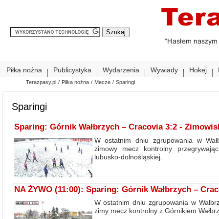
Piłka nożna
Publicystyka
Wydarzenia
Wywiady
Hokej
Terazpasy.pl
/
Piłka nożna
/
Mecze
/
Sparingi
Sparingi
Sparing: Górnik Wałbrzych – Cracovia 3:2 - Zimowis
W ostatnim dniu zgrupowania w Wałbr
zimowy mecz kontrolny przegrywając 
lubusko-dolnośląskiej.
NA ŻYWO (11:00): Sparing: Górnik Wałbrzych – Crac
W ostatnim dniu zgrupowania w Wałbrzy
zimy mecz kontrolny z Górnikiem Wałbrzyc