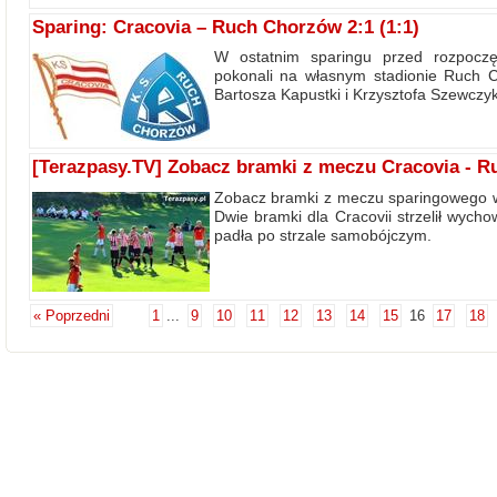
Sparing: Cracovia – Ruch Chorzów 2:1 (1:1)
W ostatnim sparingu przed rozpoczęc
pokonali na własnym stadionie Ruch 
Bartosza Kapustki i Krzysztofa Szewczy
[Terazpasy.TV] Zobacz bramki z meczu Cracovia - 
Zobacz bramki z meczu sparingowego 
Dwie bramki dla Cracovii strzelił wych
padła po strzale samobójczym.
« Poprzedni
1
...
9
10
11
12
13
14
15
16
17
18