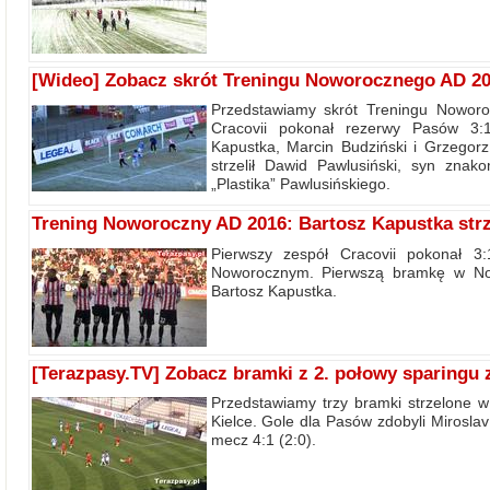
[Wideo] Zobacz skrót Treningu Noworocznego AD 2
Przedstawiamy skrót Treningu Nowor
Cracovii pokonał rezerwy Pasów 3:1
Kapustka, Marcin Budziński i Grzegor
strzelił Dawid Pawlusiński, syn znak
„Plastika” Pawlusińskiego.
Trening Noworoczny AD 2016: Bartosz Kapustka str
Pierwszy zespół Cracovii pokonał 3
Noworocznym. Pierwszą bramkę w Now
Bartosz Kapustka.
[Terazpasy.TV] Zobacz bramki z 2. połowy sparingu 
Przedstawiamy trzy bramki strzelone w
Kielce. Gole dla Pasów zdobyli Miroslav
mecz 4:1 (2:0).