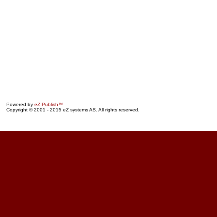
Powered by
eZ Publish™
Copyright © 2001 - 2015 eZ systems AS. All rights reserved.