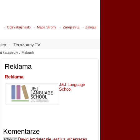
Odzyskaj hasło
Mapa Strony
Zarejestruj
Zaloguj
bica
Terazpasy.TV
t katastrofy
/
Makuch
Reklama
Reklama
J&J Language
School
Komentarze
artykuł:
David Amdurer nie jest już wiceprezes...