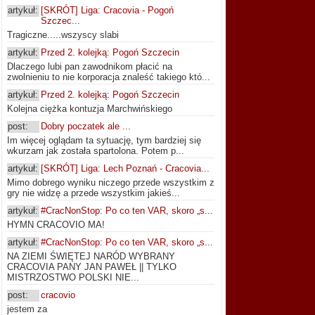
artykuł:
[SKRÓT] Liga: Cracovia - Pogoń
Szczec...
Tragiczne.....wszyscy slabi
artykuł:
Przed 2. kolejką: Pogoń Szczecin
Dlaczego lubi pan zawodnikom płacić na
zwolnieniu to nie korporacja znaleść takiego któ...
artykuł:
Przed 2. kolejką: Pogoń Szczecin
Kolejna ciężka kontuzja Marchwińskiego
post:
Dobry poczatek ale ...
Im więcej oglądam ta sytuację, tym bardziej się
wkurzam jak została spartolona. Potem p...
artykuł:
[SKRÓT] Liga: Lech Poznań - Cracovia...
Mimo dobrego wyniku niczego przede wszystkim z
gry nie widzę a przede wszystkim jakieś...
artykuł:
#CracNonStop: Po co ten VAR, skoro „s...
HYMN CRACOVIO MA!
artykuł:
#CracNonStop: Po co ten VAR, skoro „s...
NA ZIEMI ŚWIĘTEJ NARÓD WYBRANY
CRACOVIA PANY JAN PAWEŁ || TYLKO
MISTRZOSTWO POLSKI NIE...
post:
cracovio
jestem za