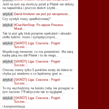
Jeśli na tym się skończy jeżeli p.Płatek nie dołoży
na napastnika i jeszcze dwóch szybk...
artykuł:
David Amdurer nie jest już wiceprezes...
Czy syndyk masy upadłościowej?
artykuł:
#CracNonStop: Po wpisie Prezesa
Murat...
Tak to jest gdy klub przejmie spekulant i obsadzi
stołki ludźmi, może i sympatycznymi,...
artykuł:
[SKRÓT] Liga: Cracovia - Pogoń
Szczec...
Współczuję trenerowi, co ma powiedzieć. Ma taką
kadrę jaką mu dał Płatek i to do niego...
artykuł:
[SKRÓT] Liga: Cracovia - Pogoń
Szczec...
Chociaż mamy tylko 5 punktów straty do lidera to
chyba już wiadomo o co będziemy grać w...
artykuł:
[SKRÓT] Liga: Cracovia - Pogoń
Szczec...
To my wychodzimy na boisko żeby nie przegrać w
tym sezonie ??Faktycznie tak to wyglądał...
artykuł:
[SKRÓT] Liga: Cracovia - Pogoń
Szczec...
i kompromitacja