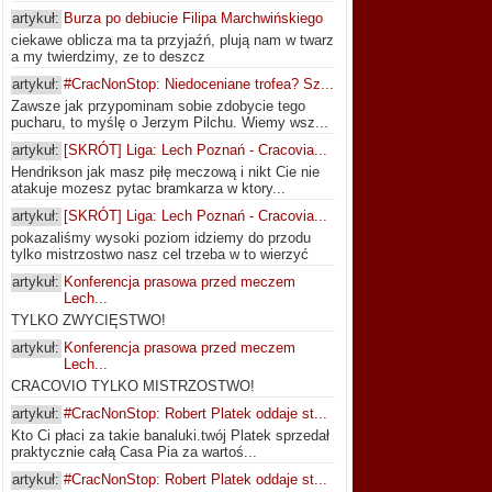
artykuł:
Burza po debiucie Filipa Marchwińskiego
ciekawe oblicza ma ta przyjaźń, plują nam w twarz
a my twierdzimy, ze to deszcz
artykuł:
#CracNonStop: Niedoceniane trofea? Sz...
Zawsze jak przypominam sobie zdobycie tego
pucharu, to myślę o Jerzym Pilchu. Wiemy wsz...
artykuł:
[SKRÓT] Liga: Lech Poznań - Cracovia...
Hendrikson jak masz piłę meczową i nikt Cie nie
atakuje mozesz pytac bramkarza w ktory...
artykuł:
[SKRÓT] Liga: Lech Poznań - Cracovia...
pokazaliśmy wysoki poziom idziemy do przodu
tylko mistrzostwo nasz cel trzeba w to wierzyć
artykuł:
Konferencja prasowa przed meczem
Lech...
TYLKO ZWYCIĘSTWO!
artykuł:
Konferencja prasowa przed meczem
Lech...
CRACOVIO TYLKO MISTRZOSTWO!
artykuł:
#CracNonStop: Robert Platek oddaje st...
Kto Ci płaci za takie banaluki.twój Platek sprzedał
praktycznie całą Casa Pia za wartoś...
artykuł:
#CracNonStop: Robert Platek oddaje st...