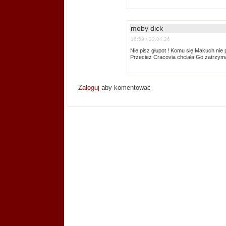
moby dick
16:59 / 23.04.26
Nie pisz głupot ! Komu się Makuch nie 
Przecież Cracovia chciała Go zatrzym
Zaloguj
aby komentować