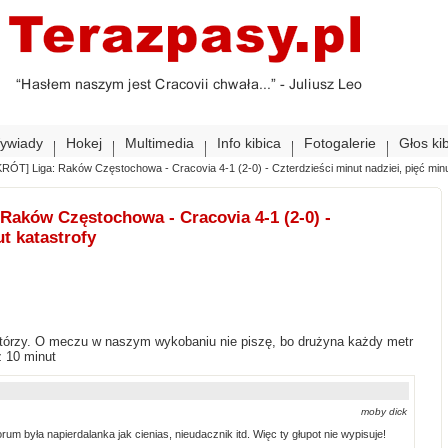
ywiady
Hokej
Multimedia
Info kibica
Fotogalerie
Głos ki
KRÓT] Liga: Raków Częstochowa - Cracovia 4-1 (2-0) - Czterdzieści minut nadziei, pięć minu
Raków Częstochowa - Cracovia 4-1 (2-0) -
ut katastrofy
którzy. O meczu w naszym wykobaniu nie piszę, bo drużyna każdy metr
 10 minut
moby dick
um była napierdalanka jak cienias, nieudacznik itd. Więc ty głupot nie wypisuje!