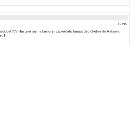
ELVIS
podobał ??? Nastawił się na kasiorę i zapierdalał baaaardzo chętnie do Rakowa.
ać !