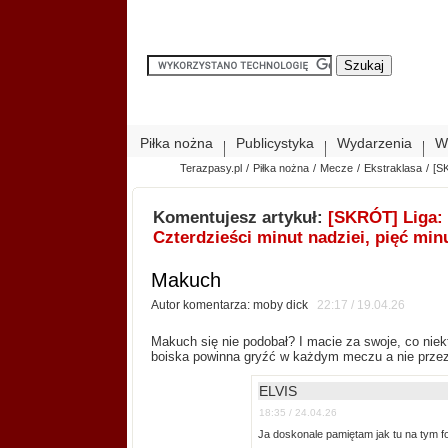
Piłka nożna
Publicystyka
Wydarzenia
W
Terazpasy.pl
/
Piłka nożna
/
Mecze
/
Ekstraklasa
/
[S
Komentujesz artykuł:
[SKRÓT] Liga: 
Czterdzieści minut nadziei, pięć min
Makuch
Autor komentarza: moby dick
22:17 / 19.04.26
Makuch się nie podobał? I macie za swoje, co nie
boiska powinna gryźć w każdym meczu a nie przez
ELVIS
18:35 / 24.04.26
Ja doskonale pamiętam jak tu na tym for