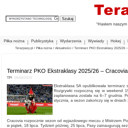
Piłka nożna
Publicystyka
Wydarzenia
Wywiady
Hokej
Terazpasy.pl
/
Piłka nożna
/
Aktualności
/
Terminarz PKO Ekstraklasy 2025/26 –
Terminarz PKO Ekstraklasy 2025/26 – Cracovia
TP!
06/06/2025
Ekstraklasa SA opublikowała terminarz
Rozgrywki rozpoczną się w weekend 19–
zaplanowana została na 6–7 grudnia. Po
stycznia, a sezon zakończy się w dniach
Cracovia rozpocznie sezon od wyjazdowego meczu z Mistrzem Pol
w piątek, 18 lipca. Tydzień później, 25 lipca, Pasy zainaugurują s