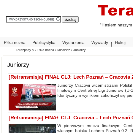
Piłka nożna
Publicystyka
Wydarzenia
Wywiady
Hokej
Terazpasy.pl
/
Piłka nożna
/
Młodzież
/
Juniorzy
Juniorzy
[Retransmisja] FINAŁ CLJ: Lech Poznań – Cracovia 2
Juniorzy Cracovii wicemistrzami Pol
finałowym Centralnej Ligi Juniorów (U
Identycznym wynikiem zakończył się pi
[Retransmisja] FINAŁ CLJ: Cracovia – Lech Poznań 0
W pierwszym meczu finałowym Centra
własnym boisku Lechem Poznań 0:2. R