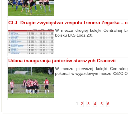
CLJ: Drugie zwycięstwo zespołu trenera Zegarka – 
W meczu drugiej kolejki Centralnej 
boisku ŁKS Łódź 2:0.
Udana inauguracja juniorów starszych Cracovii
W meczu pierwszej kolejki Centralnej
pokonali w wyjazdowym meczu KSZO Os
1
2
3
4
5
6