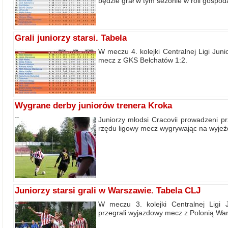
będzie grał w tym sezonie w roli gospod
Grali juniorzy starsi. Tabela
W meczu 4. kolejki Centralnej Ligi Jun
mecz z GKS Bełchatów 1:2.
Wygrane derby juniorów trenera Kroka
Juniorzy młodsi Cracovii prowadzeni pr
rzędu ligowy mecz wygrywając na wyjeźd
Juniorzy starsi grali w Warszawie. Tabela CLJ
W meczu 3. kolejki Centralnej Ligi J
przegrali wyjazdowy mecz z Polonią Wa