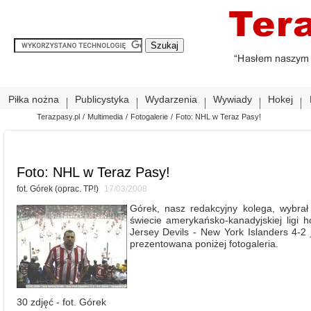
Piłka nożna
Publicystyka
Wydarzenia
Wywiady
Hokej
Terazpasy.pl
/
Multimedia
/
Fotogalerie
/
Foto: NHL w Teraz Pasy!
Foto: NHL w Teraz Pasy!
fot. Górek (oprac. TP!)
17/03/2008
Górek, nasz redakcyjny kolega, wybra
świecie amerykańsko-kanadyjskiej ligi
Jersey Devils - New York Islanders 4-2 
prezentowana poniżej fotogaleria.
30 zdjęć - fot. Górek