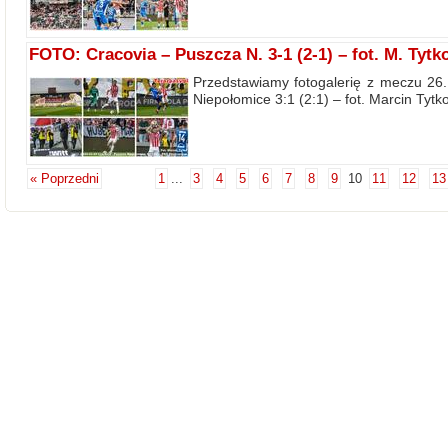
FOTO: Cracovia – Puszcza N. 3-1 (2-1) – fot. M. Tytk
Przedstawiamy fotogalerię z meczu 26.
Niepołomice 3:1 (2:1) – fot. Marcin Tytko
« Poprzedni
1
...
3
4
5
6
7
8
9
10
11
12
13