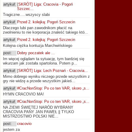
artykuł:
[SKRÓT] Liga: Cracovia - Pogoń
Szczec...
Tragiczne.....wszyscy slabi
artykuł:
Przed 2. kolejką: Pogoń Szczecin
Dlaczego lubi pan zawodnikom płacić na
zwolnieniu to nie korporacja znaleść takiego któ...
artykuł:
Przed 2. kolejką: Pogoń Szczecin
Kolejna ciężka kontuzja Marchwińskiego
post:
Dobry poczatek ale ...
Im więcej oglądam ta sytuację, tym bardziej się
wkurzam jak została spartolona. Potem p...
artykuł:
[SKRÓT] Liga: Lech Poznań - Cracovia...
Mimo dobrego wyniku niczego przede wszystkim z
gry nie widzę a przede wszystkim jakieś...
artykuł:
#CracNonStop: Po co ten VAR, skoro „s...
HYMN CRACOVIO MA!
artykuł:
#CracNonStop: Po co ten VAR, skoro „s...
NA ZIEMI ŚWIĘTEJ NARÓD WYBRANY
CRACOVIA PANY JAN PAWEŁ || TYLKO
MISTRZOSTWO POLSKI NIE...
post:
cracovio
jestem za