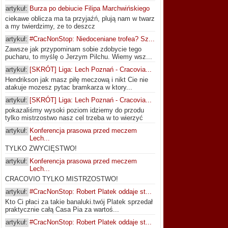
artykuł:
Burza po debiucie Filipa Marchwińskiego
ciekawe oblicza ma ta przyjaźń, plują nam w twarz
a my twierdzimy, ze to deszcz
artykuł:
#CracNonStop: Niedoceniane trofea? Sz...
Zawsze jak przypominam sobie zdobycie tego
pucharu, to myślę o Jerzym Pilchu. Wiemy wsz...
artykuł:
[SKRÓT] Liga: Lech Poznań - Cracovia...
Hendrikson jak masz piłę meczową i nikt Cie nie
atakuje mozesz pytac bramkarza w ktory...
artykuł:
[SKRÓT] Liga: Lech Poznań - Cracovia...
pokazaliśmy wysoki poziom idziemy do przodu
tylko mistrzostwo nasz cel trzeba w to wierzyć
artykuł:
Konferencja prasowa przed meczem
Lech...
TYLKO ZWYCIĘSTWO!
artykuł:
Konferencja prasowa przed meczem
Lech...
CRACOVIO TYLKO MISTRZOSTWO!
artykuł:
#CracNonStop: Robert Platek oddaje st...
Kto Ci płaci za takie banaluki.twój Platek sprzedał
praktycznie całą Casa Pia za wartoś...
artykuł:
#CracNonStop: Robert Platek oddaje st...