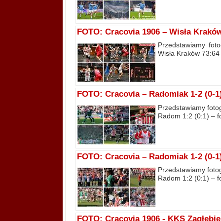
FOTO: Cracovia 1906 – Wisła Kraków 
Przedstawiamy foto
Wisła Kraków 73:64 –
FOTO: Cracovia – Radomiak 1-2 (0-1) 
Przedstawiamy fotog
Radom 1:2 (0:1) – fo
FOTO: Cracovia – Radomiak 1-2 (0-1)
Przedstawiamy fotog
Radom 1:2 (0:1) – f
FOTO: Cracovia 1906 - KKS Zagłębie 