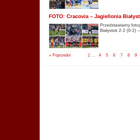
FOTO: Cracovia – Jagiellonia Białysto
Przedstawiamy fotog
Białystok 2-2 (0-2) –
« Poprzedni
1
...
4
5
6
7
8
9