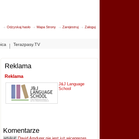
Odzyskaj hasło
Mapa Strony
Zarejestruj
Zaloguj
bica
Terazpasy.TV
Reklama
Reklama
J&J Language
School
Komentarze
artykuł:
David Amdurer nie jest już wiceprezes...