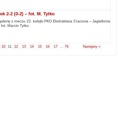
k 2-2 (0-2) – fot. M. Tytko
alerię z meczu 22. kolejki PKO Ekstraklasa Cracovia – Jagiellonia
 fot. Marcin Tytko.
10
11
12
13
14
15
16
17
...
76
Następny »