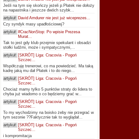
Jeśli na tym się skończy jeżeli p.Płatek nie dołoży
na napastnika i jeszcze dwóch szybk...
artykuł:
David Amdurer nie jest już wiceprezes...
Czy syndyk masy upadłościowej?
artykuł:
#CracNonStop: Po wpisie Prezesa
Murat...
Tak to jest gdy klub przejmie spekulant i obsadzi
stołki ludźmi, może i sympatycznymi,...
artykuł:
[SKRÓT] Liga: Cracovia - Pogoń
Szczec...
Współczuję trenerowi, co ma powiedzieć. Ma taką
kadrę jaką mu dał Płatek i to do niego...
artykuł:
[SKRÓT] Liga: Cracovia - Pogoń
Szczec...
Chociaż mamy tylko 5 punktów straty do lidera to
chyba już wiadomo o co będziemy grać w...
artykuł:
[SKRÓT] Liga: Cracovia - Pogoń
Szczec...
To my wychodzimy na boisko żeby nie przegrać w
tym sezonie ??Faktycznie tak to wyglądał...
artykuł:
[SKRÓT] Liga: Cracovia - Pogoń
Szczec...
i kompromitacja