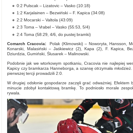
0:2 Pulscak – Lizatovic – Vasko (10:18)
1:2 Karjalainen – Bezwiński – F. Kapica (34:08)
2:2 Mocarski – Valtola (43:09)
2:3 Toma – Vrabel – Vasko (55:53, 5/4)
2:4 Toma (58:29, 4/6, do pustej bramki)
Comarch Cracovia:
Polak (Klimowski) – Noworyta, Hansson, Moc
Konarski, Malasiński – Jaśkiewicz (2), Kapa (2), F. Kapica, Bez
Dziurdzia, Gumiński, Ślusarek – Malinowski.
Podobnie jak we wtorkowym spotkaniu, Cracovia nie najlepiej w
Kapicy czy bramkarza Hanneborga, a szansę otrzymała młodzież. 
pierwszej tercji prowadzili 2:0.
W drugiej odsłonie gospodarze zaczęli grać odważniej. Efektem by
minucie zdobył kontaktową bramkę. To podniosło morale zespołu
rywala.