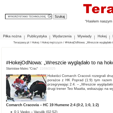
Piłka nożna
Publicystyka
Wydarzenia
Wywiady
Hokej
Terazpasy.pl
/
Hokej
/
Hokej mężczyzn
/
#HokejOdNowa: „Wreszcie wyglądało to
#HokejOdNowa: „Wreszcie wyglądało to na hoke
Stanisław Malec "Crac"
22/08/2025
Hokeiści Comarch Cracovii rozegrali dru
porażce z HK Poprad (1:9) tym razem 
przegrywając 2:4. –
„Wreszcie wyglądało 
drugi trener Teo Maatta, wskazując na 
Comarch Cracovia – HC 19 Humene 2:4 (0:2, 1:0, 1:2)
0:1 Vasko – Vaculik (02:52)