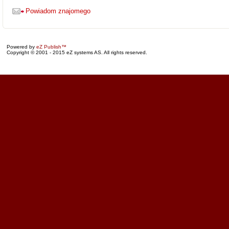
Powiadom znajomego
Powered by
eZ Publish™
Copyright © 2001 - 2015 eZ systems AS. All rights reserved.