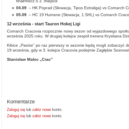
finał/mecz o 3. miejsce
04.09
– HK Poprad (Słowacja, Tipos Extraliga) vs Comarch C
05.09
– HC 19 Humene (Słowacja, 1.SHL) vs Comarch Craco
12 września - start Tauron Hokej Ligi
Comarch Cracovia rozpocznie nowy sezon od wyjazdowego spotkan
września 2025 roku. W drugiej kolejce zespół trenera Krystiana D
Kibice „Pasów” po raz pierwszy w sezonie będą mogli zobaczyć d
19 września, gdy w 3. kolejce Cracovia podejmie Zagłębie Sosnowi
Stanisław Malec „Crac”
Komentarze
Zaloguj się
lub
załóż nowe
konto.
Zaloguj się
lub
załóż nowe
konto.