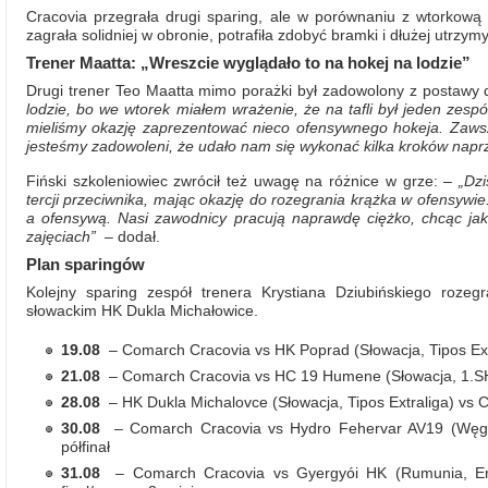
Cracovia przegrała drugi sparing, ale w porównaniu z wtorkową
zagrała solidniej w obronie, potrafiła zdobyć bramki i dłużej utrzym
Trener Maatta: „Wreszcie wyglądało to na hokej na lodzie”
Drugi trener Teo Maatta mimo porażki był zadowolony z postawy 
lodzie, bo we wtorek miałem wrażenie, że na tafli był jeden zesp
mieliśmy okazję zaprezentować nieco ofensywnego hokeja. Zawsz
jesteśmy zadowoleni, że udało nam się wykonać kilka kroków napr
Fiński szkoleniowiec zwrócił też uwagę na różnice w grze: –
„Dzi
tercji przeciwnika, mając okazję do rozegrania krążka w ofensywi
a ofensywą. Nasi zawodnicy pracują naprawdę ciężko, chcąc jak
zajęciach”
– dodał.
Plan sparingów
Kolejny sparing zespół trenera Krystiana Dziubińskiego rozeg
słowackim HK Dukla Michałowice.
19.08
– Comarch Cracovia vs HK Poprad (Słowacja, Tipos Extr
21.08
– Comarch Cracovia vs HC 19 Humene (Słowacja, 1.SH
28.08
– HK Dukla Michalovce (Słowacja, Tipos Extraliga) vs
30.08
– Comarch Cracovia vs Hydro Fehervar AV19 (Węgry
półfinał
31.08
– Comarch Cracovia vs Gyergyói HK (Rumunia, Erst