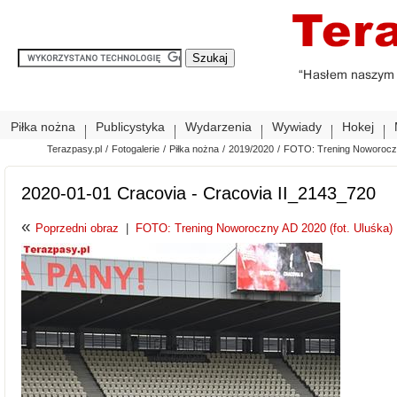
Piłka nożna
Publicystyka
Wydarzenia
Wywiady
Hokej
Terazpasy.pl
/
Fotogalerie
/
Piłka nożna
/
2019/2020
/
FOTO: Trening Noworoczn
2020-01-01 Cracovia - Cracovia II_2143_720
«
Poprzedni obraz
|
FOTO: Trening Noworoczny AD 2020 (fot. Uluśka)