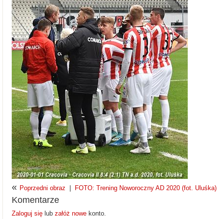
«
Poprzedni obraz
|
FOTO: Trening Noworoczny AD 2020 (fot. Uluśka)
Komentarze
Zaloguj się
lub
załóż nowe
konto.