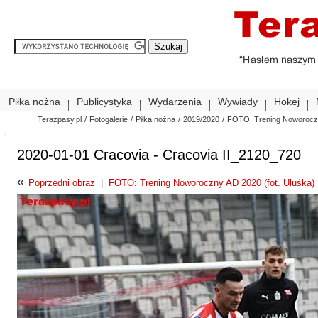
Piłka nożna
Publicystyka
Wydarzenia
Wywiady
Hokej
Terazpasy.pl
/
Fotogalerie
/
Piłka nożna
/
2019/2020
/
FOTO: Trening Noworoczn
2020-01-01 Cracovia - Cracovia II_2120_720
«
Poprzedni obraz
|
FOTO: Trening Noworoczny AD 2020 (fot. Uluśka)