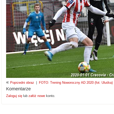
«
Poprzedni obraz
|
FOTO: Trening Noworoczny AD 2020 (fot. Uluśka)
Komentarze
Zaloguj się
lub
załóż nowe
konto.