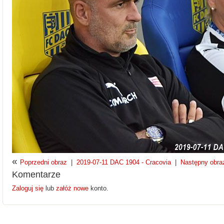
«
Poprzedni obraz
|
2019-07-11 DAC 1904 - Cracovia
|
Następny obra
Komentarze
Zaloguj się
lub
załóż nowe
konto.