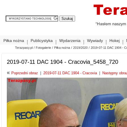
Piłka nożna
Publicystyka
Wydarzenia
Wywiady
Hokej
Terazpasy.pl
/
Fotogalerie
/
Piłka nożna
/
2019/2020
/
2019-07-11 DAC 1904 - C
2019-07-11 DAC 1904 - Cracovia_5458_720
«
Poprzedni obraz
|
2019-07-11 DAC 1904 - Cracovia
|
Następny obra