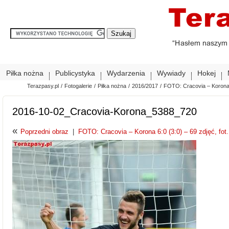
Piłka nożna
Publicystyka
Wydarzenia
Wywiady
Hokej
Terazpasy.pl
/
Fotogalerie
/
Piłka nożna
/
2016/2017
/
FOTO: Cracovia – Korona 6
2016-10-02_Cracovia-Korona_5388_720
«
Poprzedni obraz
|
FOTO: Cracovia – Korona 6:0 (3:0) – 69 zdjęć, fot