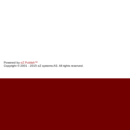
Powered by
eZ Publish™
Copyright © 2001 - 2015 eZ systems AS. All rights reserved.