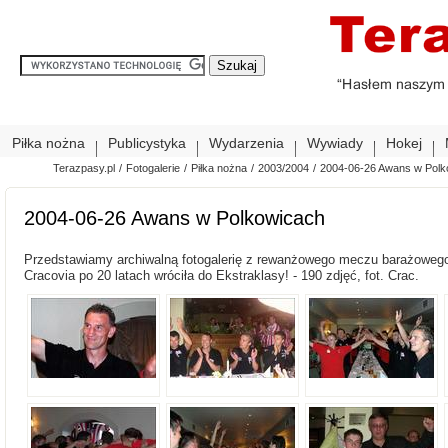
Piłka nożna
Publicystyka
Wydarzenia
Wywiady
Hokej
Terazpasy.pl
/
Fotogalerie
/
Piłka nożna
/
2003/2004
/
2004-06-26 Awans w Polk
2004-06-26 Awans w Polkowicach
Przedstawiamy archiwalną fotogalerię z rewanżowego meczu barażowego 
Cracovia po 20 latach wróciła do Ekstraklasy! - 190 zdjęć, fot. Crac.