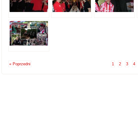
« Poprzedni
1
2
3
4