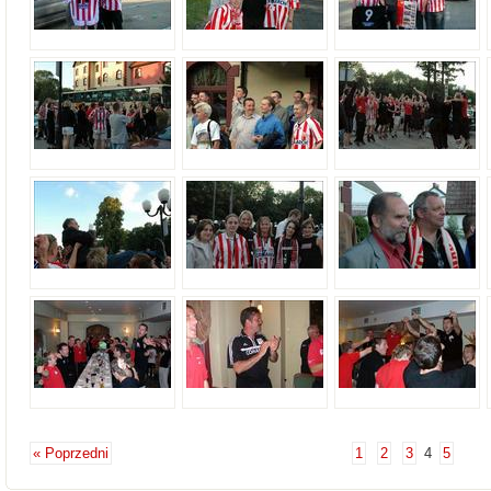
« Poprzedni
1
2
3
4
5