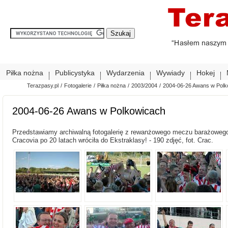
Piłka nożna
Publicystyka
Wydarzenia
Wywiady
Hokej
Terazpasy.pl
/
Fotogalerie
/
Piłka nożna
/
2003/2004
/
2004-06-26 Awans w Polk
2004-06-26 Awans w Polkowicach
Przedstawiamy archiwalną fotogalerię z rewanżowego meczu barażowego 
Cracovia po 20 latach wróciła do Ekstraklasy! - 190 zdjęć, fot. Crac.