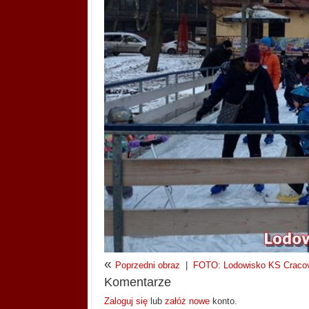
«
Poprzedni obraz
|
FOTO: Lodowisko KS Cracov
Komentarze
Zaloguj się
lub
załóż nowe
konto.