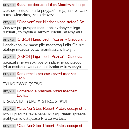
artykuł:
Burza po debiucie Filipa Marchwińskiego
ciekawe oblicza ma ta przyjaźń, plują nam w twarz
a my twierdzimy, ze to deszcz
artykuł:
#CracNonStop: Niedoceniane trofea? Sz...
Zawsze jak przypominam sobie zdobycie tego
pucharu, to myślę o Jerzym Pilchu. Wiemy wsz...
artykuł:
[SKRÓT] Liga: Lech Poznań - Cracovia...
Hendrikson jak masz piłę meczową i nikt Cie nie
atakuje mozesz pytac bramkarza w ktory...
artykuł:
[SKRÓT] Liga: Lech Poznań - Cracovia...
pokazaliśmy wysoki poziom idziemy do przodu
tylko mistrzostwo nasz cel trzeba w to wierzyć
artykuł:
Konferencja prasowa przed meczem
Lech...
TYLKO ZWYCIĘSTWO!
artykuł:
Konferencja prasowa przed meczem
Lech...
CRACOVIO TYLKO MISTRZOSTWO!
artykuł:
#CracNonStop: Robert Platek oddaje st...
Kto Ci płaci za takie banaluki.twój Platek sprzedał
praktycznie całą Casa Pia za wartoś...
artykuł:
#CracNonStop: Robert Platek oddaje st...