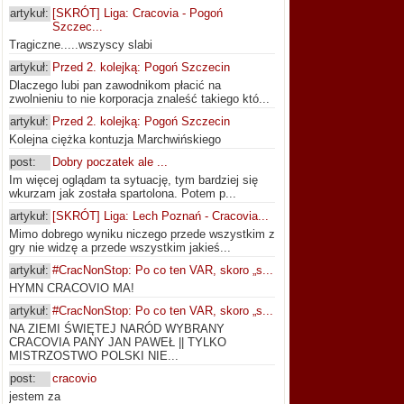
artykuł:
[SKRÓT] Liga: Cracovia - Pogoń
Szczec...
Tragiczne.....wszyscy slabi
artykuł:
Przed 2. kolejką: Pogoń Szczecin
Dlaczego lubi pan zawodnikom płacić na
zwolnieniu to nie korporacja znaleść takiego któ...
artykuł:
Przed 2. kolejką: Pogoń Szczecin
Kolejna ciężka kontuzja Marchwińskiego
post:
Dobry poczatek ale ...
Im więcej oglądam ta sytuację, tym bardziej się
wkurzam jak została spartolona. Potem p...
artykuł:
[SKRÓT] Liga: Lech Poznań - Cracovia...
Mimo dobrego wyniku niczego przede wszystkim z
gry nie widzę a przede wszystkim jakieś...
artykuł:
#CracNonStop: Po co ten VAR, skoro „s...
HYMN CRACOVIO MA!
artykuł:
#CracNonStop: Po co ten VAR, skoro „s...
NA ZIEMI ŚWIĘTEJ NARÓD WYBRANY
CRACOVIA PANY JAN PAWEŁ || TYLKO
MISTRZOSTWO POLSKI NIE...
post:
cracovio
jestem za