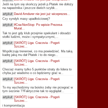
Jeśli na tym się skończy jeżeli p.Płatek nie dołoży
na napastnika i jeszcze dwóch szybk...
artykuł:
David Amdurer nie jest już wiceprezes...
Czy syndyk masy upadłościowej?
artykuł:
#CracNonStop: Po wpisie Prezesa
Murat...
Tak to jest gdy klub przejmie spekulant i obsadzi
stołki ludźmi, może i sympatycznymi,...
artykuł:
[SKRÓT] Liga: Cracovia - Pogoń
Szczec...
Współczuję trenerowi, co ma powiedzieć. Ma taką
kadrę jaką mu dał Płatek i to do niego...
artykuł:
[SKRÓT] Liga: Cracovia - Pogoń
Szczec...
Chociaż mamy tylko 5 punktów straty do lidera to
chyba już wiadomo o co będziemy grać w...
artykuł:
[SKRÓT] Liga: Cracovia - Pogoń
Szczec...
To my wychodzimy na boisko żeby nie przegrać w
tym sezonie ??Faktycznie tak to wyglądał...
artykuł:
[SKRÓT] Liga: Cracovia - Pogoń
Szczec...
i kompromitacja