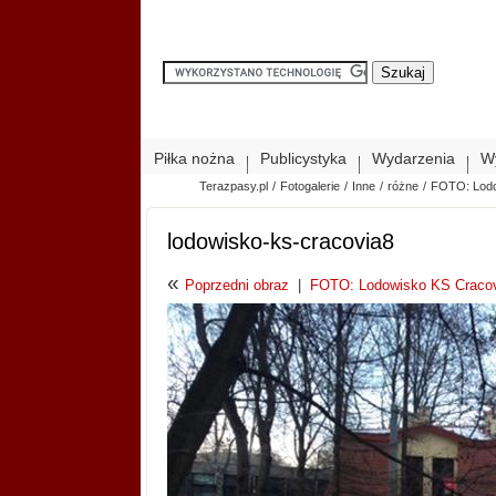
Piłka nożna
Publicystyka
Wydarzenia
W
Terazpasy.pl
/
Fotogalerie
/
Inne
/
różne
/
FOTO: Lodo
lodowisko-ks-cracovia8
«
Poprzedni obraz
|
FOTO: Lodowisko KS Cracov