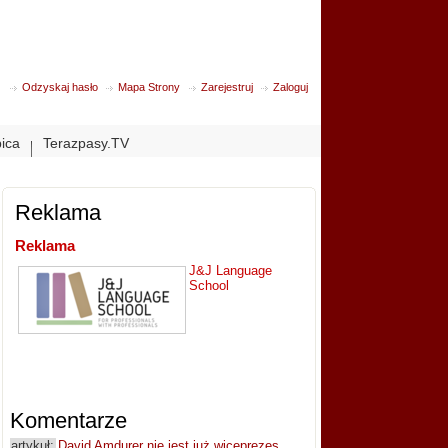
Odzyskaj hasło
Mapa Strony
Zarejestruj
Zaloguj
bica
Terazpasy.TV
Reklama
Reklama
J&J Language
School
Komentarze
artykuł:
David Amdurer nie jest już wiceprezes...