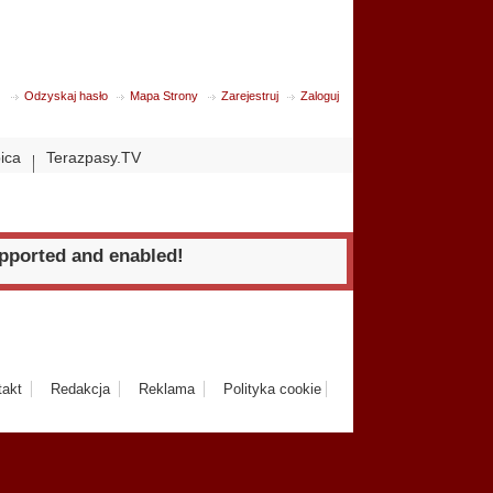
Odzyskaj hasło
Mapa Strony
Zarejestruj
Zaloguj
bica
Terazpasy.TV
upported and enabled!
takt
Redakcja
Reklama
Polityka cookie