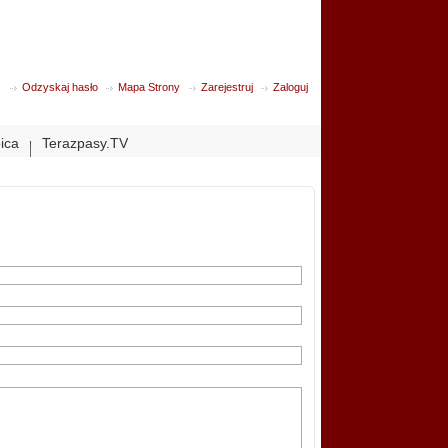
Odzyskaj hasło
Mapa Strony
Zarejestruj
Zaloguj
bica
Terazpasy.TV