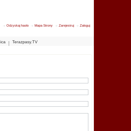
Odzyskaj hasło
Mapa Strony
Zarejestruj
Zaloguj
bica
Terazpasy.TV