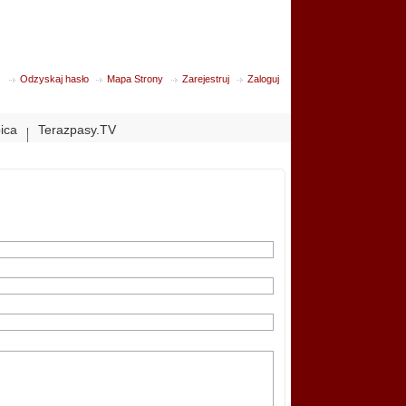
Odzyskaj hasło
Mapa Strony
Zarejestruj
Zaloguj
bica
Terazpasy.TV