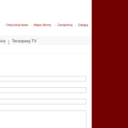
Odzyskaj hasło
Mapa Strony
Zarejestruj
Zaloguj
bica
Terazpasy.TV