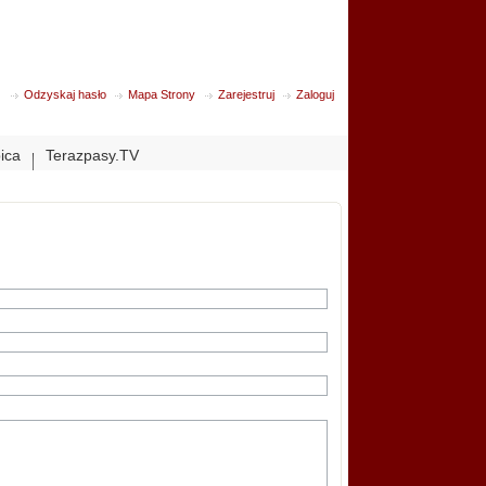
Odzyskaj hasło
Mapa Strony
Zarejestruj
Zaloguj
bica
Terazpasy.TV