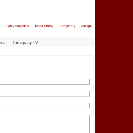
Odzyskaj hasło
Mapa Strony
Zarejestruj
Zaloguj
bica
Terazpasy.TV