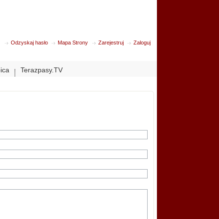
Odzyskaj hasło
Mapa Strony
Zarejestruj
Zaloguj
bica
Terazpasy.TV