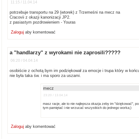
11:15 / 11.04.14
potrzebuje transportu na 29 (wtorek) z Trzemeśni na mecz na
Cracovii z okazji kanonizacji JP2.
z pasiastym pozdrowieniem - Youras
Zaloguj
aby komentować
a "handlarzy" z wyrokami nie zaprosili?????
06:20 / 04.04.14
osobiście z ochotą bym im podziękował za emocje i trupa który w końcu
nie była taka św. i ma sporo za uszami.
mecz
23:20 / 13.04.14
masz racje, ale to nie najlepsza okazja zeby im "dziękować", p
tym pamiętać i nie wrzucać wszystkich do jednego worka;)
Zaloguj
aby komentować