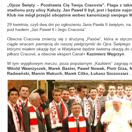
„Ojcze Święty – Pozdrawia Cię Twoja Cracovia”. Flaga z taki
stadionu przy ulicy Kałuży. Jan Paweł II był, jest i będzie n
Klub nie mógł przejść obojętnie wobec kanonizacji swojego 
29 kwietnia, czyli dwa dni po ogłoszeniu Jana Pawła II świętym, n
pod hasłem „Jan Paweł II i Jego Cracovia”.
Obecna Cracovia zmierzy się z drużyną „Pasów”, która w stycz
ciągle wracam pamięcią do naszej pielgrzymki do Ojca Świętego.
którymi miałem okazję być w Watykanie będzie świetną okazją do 
piłkarz Cracovii, a obecnie ekspert Canal+
Kazimierz Węgrzyn
.
W tym wyjątkowym meczu, poza popularnym „Kazkiem” zagrają r
Witold Wawrzyczek, Marek Baster, Paweł Nowak, Piotr Giza, M
Radwański, Marcin Makuch, Marek Citko, Łukasz Szczoczarz
,