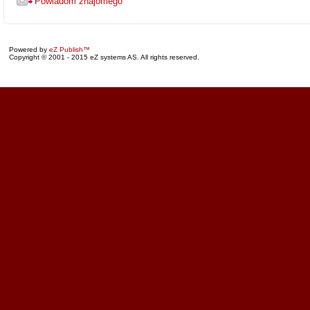
Powiadom znajomego
Powered by
eZ Publish™
Copyright © 2001 - 2015 eZ systems AS. All rights reserved.