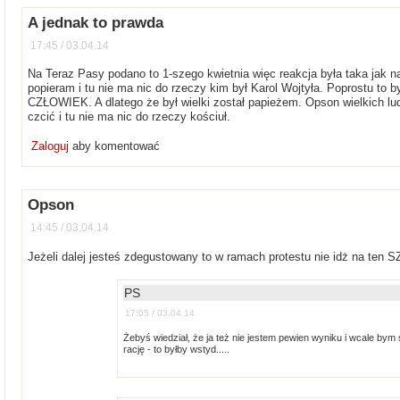
A jednak to prawda
17:45 / 03.04.14
Na Teraz Pasy podano to 1-szego kwietnia więc reakcja była taka jak na
popieram i tu nie ma nic do rzeczy kim był Karol Wojtyła. Poprostu to by
CZŁOWIEK. A dlatego że był wielki został papieżem. Opson wielkich lu
czcić i tu nie ma nic do rzeczy kościuł.
Zaloguj
aby komentować
Opson
14:45 / 03.04.14
Jeżeli dalej jesteś zdegustowany to w ramach protestu nie idż na te
PS
17:05 / 03.04.14
Żebyś wiedział, że ja też nie jestem pewien wyniku i wcale bym 
rację - to byłby wstyd.....