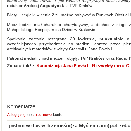
kanonizacji Jana Pawła II, jak właśnie rozgrywając takie zawody
redaktor
Andrzej Augustynek
z TVP Kraków.
Bilety – cegiełki w cenie
2 zł
można nabywać w Punktach Obsługi Kib
Mecz będzie miał charakter charytatywny, a dochód z niego 
Małopolskiego Hospicjum dla Dzieci w Krakowie.
Spotkanie zostanie rozegrane
29 kwietnia, punktualnie o
wcześniejszego przychodzenia na stadion, jeszcze przed pie
archiwalnych materiałów z wizyty Cracovii u Jana Pawła II.
Patronat medialny nad meczem objęły:
TVP Kraków
oraz
Radio P
Zobacz także:
Kanonizacja Jana Pawła II: Niezwykły mecz Cr
Komentarze
Zaloguj się
lub
załóż nowe
konto.
jestem w dps w Trzemeśni(za Myślenicami)potrzebuj