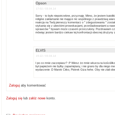
Opson
17:02 / 03.04.14
Sorry - to było niepotrzebne, przyznaję. Mimo, że jestem katoli
religine zakłamanie nie mające nic wspólnego z prawdziwą wiar
reakcja na Twój pierwszy komentarz o " zdegustowaniu " został
stykania się z ubeckimi prowokacjami, prześladowaniami a nawe
sprawców " bywam może czasem przeczulony. Pozdrawiam cz
mówiąc jestem bardzo ciekaw tej konfrontacji obecnej drużyn
ELVIS
15:22 / 03.04.14
I po co mnie zaczepiasz? :P Wiesz że mnie wkurza ta kościółko
był papieżem nie byłby zapamiętany, i nie grano by dla niego m
wydarzenie :D Marek Citko, Piotrek Giza hehe. Oby nie zlali ob
Zaloguj
aby komentować
Zaloguj się
lub
załóż nowe
konto.