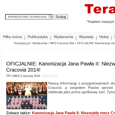
Piłka nożna
Publicystyka
Wydarzenia
Wywiady
Hokej
Terazpasy.pl
/
Wydarzenia
/
MKS Cracovia SSA
/
OFICJALNIE: Kanonizacja Jana
OFICJALNIE: Kanonizacja Jana Pawła II: Niezw
Cracovia 2014!
TP! / MKS Cracovia SSA
03/04/2014
Naszą informację o przygotowaniach d
Cracovii, a zespołem Pasów sprzed bl
odebrała jako prima aprilisowy żart. Tym
Zobacz także:
Kanonizacja Jana Pawła II: Niezwykły mecz Cr