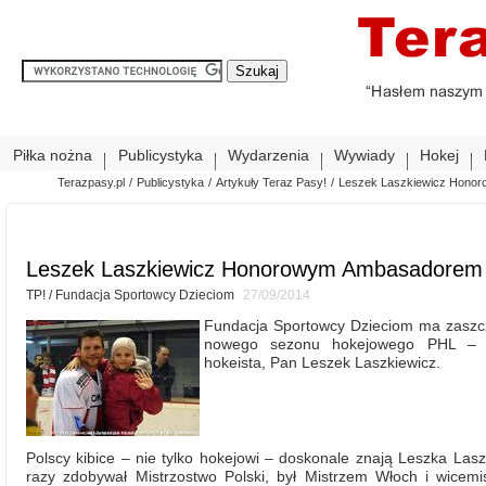
Piłka nożna
Publicystyka
Wydarzenia
Wywiady
Hokej
Terazpasy.pl
/
Publicystyka
/
Artykuły Teraz Pasy!
/
Leszek Laszkiewicz Honor
Leszek Laszkiewicz Honorowym Ambasadorem 
TP! / Fundacja Sportowcy Dzieciom
27/09/2014
Fundacja Sportowcy Dzieciom ma zaszcz
nowego sezonu hokejowego PHL – 
hokeista, Pan Leszek Laszkiewicz.
Polscy kibice – nie tylko hokejowi – doskonale znają Leszka Lasz
razy zdobywał Mistrzostwo Polski, był Mistrzem Włoch i wice