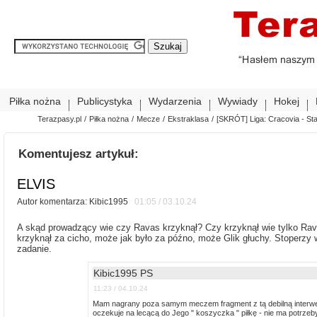
Piłka nożna
Publicystyka
Wydarzenia
Wywiady
Hokej
Terazpasy.pl
/
Piłka nożna
/
Mecze
/
Ekstraklasa
/
[SKRÓT] Liga: Cracovia - Stal
Komentujesz artykuł:
ELVIS
Autor komentarza: Kibic1995
01:05 / 03.10.24
A skąd prowadzący wie czy Ravas krzyknął? Czy krzyknął wie tylko Rav
krzyknął za cicho, może jak było za późno, może Glik głuchy. Stoperzy w 
zadanie.
Kibic1995 PS
11:23 / 04.10.24
Mam nagrany poza samym meczem fragment z tą debilną interwen
oczekuje na lecącą do Jego " koszyczka " piłkę - nie ma potrzeby 