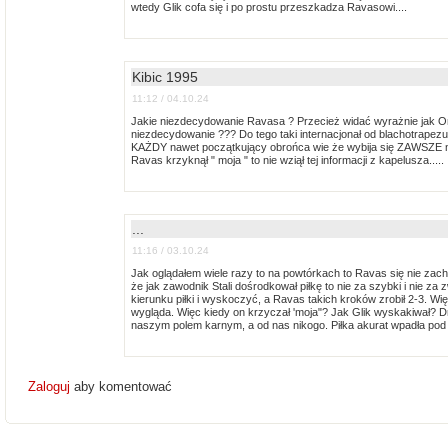
wtedy Glik cofa się i po prostu przeszkadza Ravasowi....
Kibic 1995
11:12 / 04.10.24
Jakie niezdecydowanie Ravasa ? Przecież widać wyrażnie jak On s
niezdecydowanie ??? Do tego taki internacjonał od blachotrapezu 
KAŻDY nawet początkujący obrońca wie że wybija się ZAWSZE na 
Ravas krzyknął " moja " to nie wziął tej informacji z kapelusza.....
...
11:16 / 03.10.24
Jak oglądałem wiele razy to na powtórkach to Ravas się nie zac
że jak zawodnik Stali dośrodkował piłkę to nie za szybki i nie za
kierunku piłki i wyskoczyć, a Ravas takich kroków zrobił 2-3. 
wygląda. Więc kiedy on krzyczał 'moja"? Jak Glik wyskakiwał? 
naszym polem karnym, a od nas nikogo. Piłka akurat wpadła pod n
Zaloguj
aby komentować