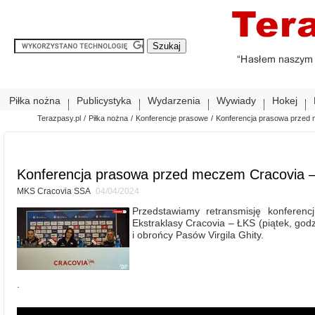
Piłka nożna
Publicystyka
Wydarzenia
Wywiady
Hokej
Terazpasy.pl
/
Piłka nożna
/
Konferencje prasowe
/
Konferencja prasowa przed
Konferencja prasowa przed meczem Cracovia 
MKS Cracovia SSA
04/04/2024
Przedstawiamy retransmisję konferen
Ekstraklasy Cracovia – ŁKS (piątek, godz
i obrońcy Pasów Virgila Ghity.
.