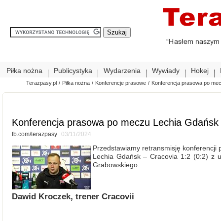
Piłka nożna
Publicystyka
Wydarzenia
Wywiady
Hokej
Terazpasy.pl
/
Piłka nożna
/
Konferencje prasowe
/
Konferencja prasowa po mec
Konferencja prasowa po meczu Lechia Gdańsk 
fb.com/terazpasy
03/11/2024
Przedstawiamy retransmisję konferencji 
Lechia Gdańsk – Cracovia 1:2 (0:2) z
Grabowskiego.
Dawid Kroczek, trener Cracovii