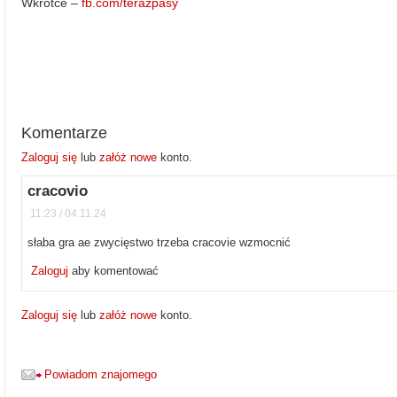
Wkrótce –
fb.com/terazpasy
Komentarze
Zaloguj się
lub
załóż nowe
konto.
cracovio
11:23 / 04.11.24
słaba gra ae zwycięstwo trzeba cracovie wzmocnić
Zaloguj
aby komentować
Zaloguj się
lub
załóż nowe
konto.
Powiadom znajomego