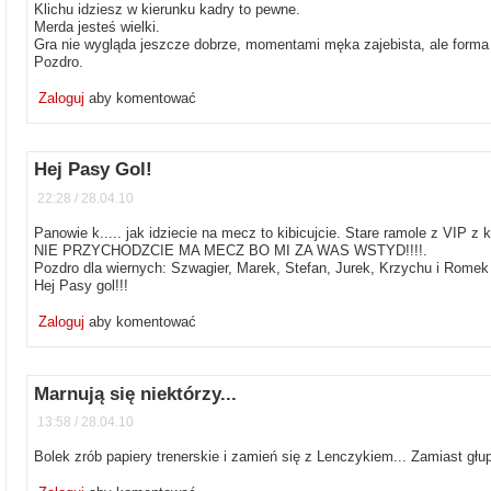
Klichu idziesz w kierunku kadry to pewne.
Merda jesteś wielki.
Gra nie wygląda jeszcze dobrze, momentami męka zajebista, ale forma r
Pozdro.
Zaloguj
aby komentować
Hej Pasy Gol!
22:28 / 28.04.10
Panowie k..... jak idziecie na mecz to kibicujcie. Stare ramole z VIP z
NIE PRZYCHODZCIE MA MECZ BO MI ZA WAS WSTYD!!!!.
Pozdro dla wiernych: Szwagier, Marek, Stefan, Jurek, Krzychu i Romek
Hej Pasy gol!!!
Zaloguj
aby komentować
Marnują się niektórzy...
13:58 / 28.04.10
Bolek zrób papiery trenerskie i zamień się z Lenczykiem... Zamiast głup