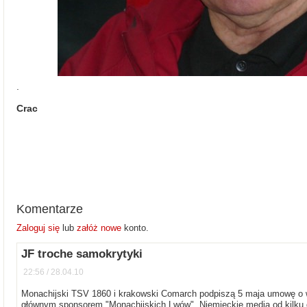
.
Crac
Komentarze
Zaloguj się
lub
załóż nowe
konto.
JF troche samokrytyki
22:56 / 28.04.10
Monachijski TSV 1860 i krakowski Comarch podpiszą 5 maja umowę o w
głównym sponsorem "Monachijskich Lwów". Niemieckie media od kilku d