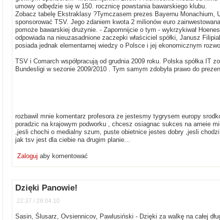
umowy odbędzie się w 150. rocznicę powstania bawarskiego klubu.
Zobacz tabelę Ekstraklasy ?Tymczasem prezes Bayernu Monachium, Ul
sponsorować TSV. Jego zdaniem kwota 2 milionów euro zainwestowana 
pomoże bawarskiej drużynie. - Zapomnijcie o tym - wykrzykiwał Hoeness
odpowiada na nieuzasadnione zaczepki właściciel spółki, Janusz Filipia
posiada jednak elementarnej wiedzy o Polsce i jej ekonomicznym rozw
TSV i Comarch współpracują od grudnia 2009 roku. Polska spółka IT zo
Bundesligi w sezonie 2009/2010 . Tym samym zdobyła prawo do prezen
rozbawil mnie komentarz profesora ze jestesmy tygrysem europy srodko
poradzic na krajowym podworku , chcesz osiagnac sukces na arneie mi
,jesli chochi o medialny szum, puste obietnice jestes dobry ,jesli chodz
jak tsv jest dla ciebie na drugim planie...
Zaloguj
aby komentować
Dzięki Panowie!
22:37 / 28.04.10
Sasin, Ślusarz, Ovsiennicov, Pawlusiński - Dzięki za walkę na całej dłu