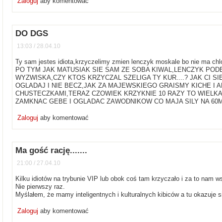
Zaloguj
aby komentować
DO DGS
13:03 / 28.04.10
Ty sam jestes idiota,krzyczelimy zmien lenczyk moskale bo nie m
PO TYM JAK MATUSIAK SIE SAM ZE SOBA KIWAL,LENCZYK PODEJ
WYZWISKA,CZY KTOS KRZYCZAL SZELIGA TY KUR....? JAK CI S
OGLADAJ I NIE BECZ,JAK ZA MAJEWSKIEGO GRAISMY KICHE I
CHUSTECZKAMI,TERAZ CZOWIEK KRZYKNIE 10 RAZY TO WIELKA
ZAMKNAC GEBE I OGLADAC ZAWODNIKOW CO MAJA SILY NA 60M
Zaloguj
aby komentować
Ma gość rację.......
21:00 / 27.04.10
Kilku idiotów na trybunie VIP lub obok coś tam krzyczało i za to nam w
Nie pierwszy raz.
Myślałem, że mamy inteligentnych i kulturalnych kibiców a tu okazuje si
Zaloguj
aby komentować