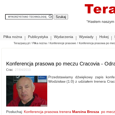
Piłka nożna
Publicystyka
Wydarzenia
Wywiady
Hokej
Terazpasy.pl
/
Piłka nożna
/
Konferencje prasowe
/
Konferencja prasowa po mec
Konferencja prasowa po meczu Cracovia - Odra
Crac
27/04/2010
Przedstawiamy dźwiękowy zapis konfe
Wodzisław (1:0) z udziałem trenera Crac
.
Posłuchaj:
Konferencja prasowa trenera
Marcina Brosza
po meczu