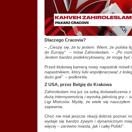
Dlaczego Cracovia?
–
„Cieszę się, że tu jestem. Wiem, że polska li
do Europy”
– mówi Zahiroleslam. –
„Po roz
Jestem bardzo podekscytowany, że mogę być c
Przed klubową kamerą nowy napastnik mówił ta
napastnikiem, który lubi współpracować z koleg
dużo goli”
– podkreśla.
Z USA, przez Belgię do Krakowa
Zahiroleslam ma już za sobą doświadczenia 
dużą intensywnością i wysoką jakością gry – s
Ligi Mistrzów. Myślę, że wiele się nauczyłem
zapewnia.
Choć nie miał jeszcze okazji dobrze poznać 
wydaje się bardzo żywym i dynamicznym miej
więcej – zarówno miasta, jak i całej Polski”
.