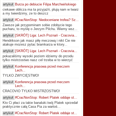
artykuł:
Burza po debiucie Filipa Marchwińskiego
ciekawe oblicza ma ta przyjaźń, plują nam w twarz
a my twierdzimy, ze to deszcz
artykuł:
#CracNonStop: Niedoceniane trofea? Sz...
Zawsze jak przypominam sobie zdobycie tego
pucharu, to myślę o Jerzym Pilchu. Wiemy wsz...
artykuł:
[SKRÓT] Liga: Lech Poznań - Cracovia...
Hendrikson jak masz piłę meczową i nikt Cie nie
atakuje mozesz pytac bramkarza w ktory...
artykuł:
[SKRÓT] Liga: Lech Poznań - Cracovia...
pokazaliśmy wysoki poziom idziemy do przodu
tylko mistrzostwo nasz cel trzeba w to wierzyć
artykuł:
Konferencja prasowa przed meczem
Lech...
TYLKO ZWYCIĘSTWO!
artykuł:
Konferencja prasowa przed meczem
Lech...
CRACOVIO TYLKO MISTRZOSTWO!
artykuł:
#CracNonStop: Robert Platek oddaje st...
Kto Ci płaci za takie banaluki.twój Platek sprzedał
praktycznie całą Casa Pia za wartoś...
artykuł:
#CracNonStop: Robert Platek oddaje st...