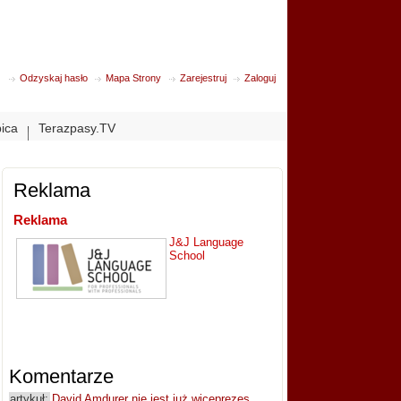
Odzyskaj hasło
Mapa Strony
Zarejestruj
Zaloguj
bica
Terazpasy.TV
Reklama
Reklama
J&J Language
School
Komentarze
artykuł:
David Amdurer nie jest już wiceprezes...