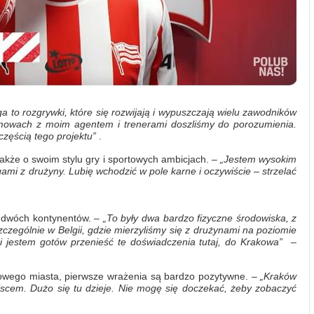
ga to rozgrywki, które się rozwijają i wypuszczają wielu zawodników
mowach z moim agentem i trenerami doszliśmy do porozumienia.
zęścią tego projektu”
.
kże o swoim stylu gry i sportowych ambicjach. –
„Jestem
wysokim
ami z drużyny. Lubię wchodzić w pole karne i oczywiście – strzelać
z dwóch kontynentów. –
„To były dwa bardzo fizyczne środowiska, z
zczególnie w Belgii, gdzie mierzyliśmy się z drużynami na poziomie
 i jestem gotów przenieść te doświadczenia tutaj, do Krakowa”
–
nowego miasta, pierwsze wrażenia są bardzo pozytywne. –
„Kraków
scem. Dużo się tu dzieje. Nie mogę się doczekać, żeby zobaczyć