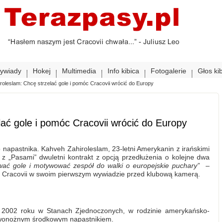
ywiady
Hokej
Multimedia
Info kibica
Fotogalerie
Głos ki
roleslam: Chcę strzelać gole i pomóc Cracovii wrócić do Europy
ać gole i pomóc Cracovii wrócić do Europy
napastnika. Kahveh Zahiroleslam, 23-letni Amerykanin z irańskimi
 z „Pasami” dwuletni kontrakt z opcją przedłużenia o kolejne dwa
ać gole i motywować zespół do walki o europejskie puchary”
–
Cracovii w swoim pierwszym wywiadzie przed klubową kamerą.
a 2002 roku w Stanach Zjednoczonych, w rodzinie amerykańsko-
prawonożnym środkowym napastnikiem.