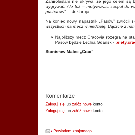
Zahiroleslam nie ukrywa, że jego celem są 
wygrywać. Ale też – motywować zespół do wal
pucharów”
– deklaruje.
Na koniec nowy napastnik „Pasów” zwrócił s
wszystkich na mecz w niedzielę. Bądźcie z nam
Najbliższy mecz Cracovia rozegra na sta
Pasów będzie Lechia Gdańsk -
bilety.cra
Stanisław Malec „Crac”
Komentarze
Zaloguj się
lub
załóż nowe
konto.
Zaloguj się
lub
załóż nowe
konto.
Powiadom znajomego