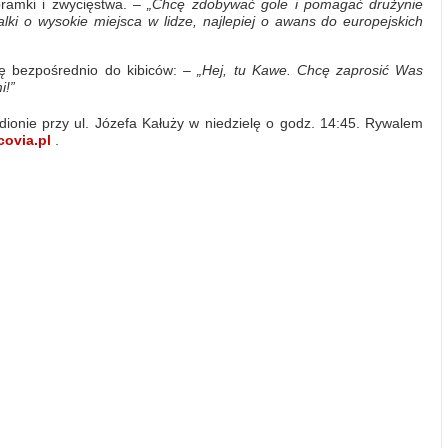
bramki i zwycięstwa. –
„Chcę zdobywać gole i pomagać drużynie
ki o wysokie miejsca w lidze, najlepiej o awans do europejskich
ię bezpośrednio do kibiców: –
„Hej, tu Kawe. Chcę zaprosić Was
i!”
dionie przy ul. Józefa Kałuży w niedzielę o godz. 14:45. Rywalem
covia.pl
.