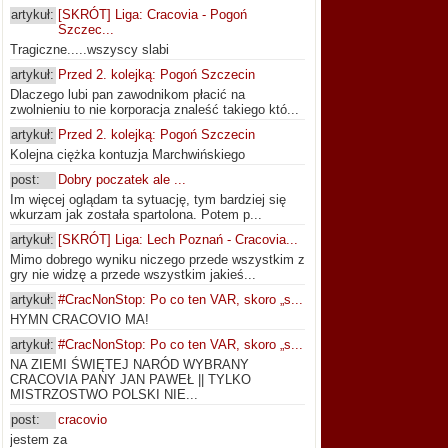
artykuł:
[SKRÓT] Liga: Cracovia - Pogoń
Szczec...
Tragiczne.....wszyscy slabi
artykuł:
Przed 2. kolejką: Pogoń Szczecin
Dlaczego lubi pan zawodnikom płacić na
zwolnieniu to nie korporacja znaleść takiego któ...
artykuł:
Przed 2. kolejką: Pogoń Szczecin
Kolejna ciężka kontuzja Marchwińskiego
post:
Dobry poczatek ale ...
Im więcej oglądam ta sytuację, tym bardziej się
wkurzam jak została spartolona. Potem p...
artykuł:
[SKRÓT] Liga: Lech Poznań - Cracovia...
Mimo dobrego wyniku niczego przede wszystkim z
gry nie widzę a przede wszystkim jakieś...
artykuł:
#CracNonStop: Po co ten VAR, skoro „s...
HYMN CRACOVIO MA!
artykuł:
#CracNonStop: Po co ten VAR, skoro „s...
NA ZIEMI ŚWIĘTEJ NARÓD WYBRANY
CRACOVIA PANY JAN PAWEŁ || TYLKO
MISTRZOSTWO POLSKI NIE...
post:
cracovio
jestem za