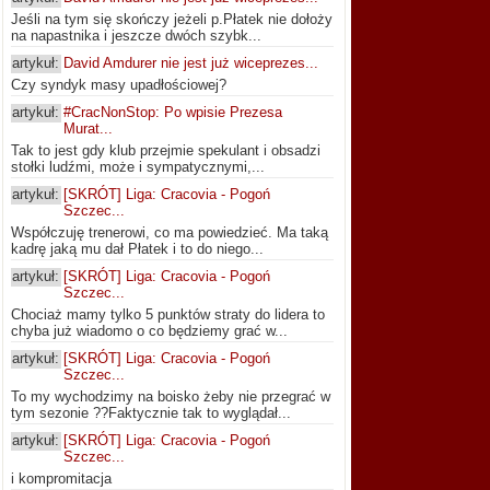
Jeśli na tym się skończy jeżeli p.Płatek nie dołoży
na napastnika i jeszcze dwóch szybk...
artykuł:
David Amdurer nie jest już wiceprezes...
Czy syndyk masy upadłościowej?
artykuł:
#CracNonStop: Po wpisie Prezesa
Murat...
Tak to jest gdy klub przejmie spekulant i obsadzi
stołki ludźmi, może i sympatycznymi,...
artykuł:
[SKRÓT] Liga: Cracovia - Pogoń
Szczec...
Współczuję trenerowi, co ma powiedzieć. Ma taką
kadrę jaką mu dał Płatek i to do niego...
artykuł:
[SKRÓT] Liga: Cracovia - Pogoń
Szczec...
Chociaż mamy tylko 5 punktów straty do lidera to
chyba już wiadomo o co będziemy grać w...
artykuł:
[SKRÓT] Liga: Cracovia - Pogoń
Szczec...
To my wychodzimy na boisko żeby nie przegrać w
tym sezonie ??Faktycznie tak to wyglądał...
artykuł:
[SKRÓT] Liga: Cracovia - Pogoń
Szczec...
i kompromitacja