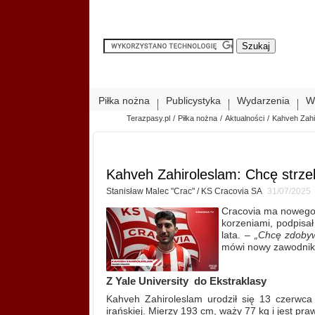
Piłka nożna
Publicystyka
Wydarzenia
W
Terazpasy.pl
/
Piłka nożna
/
Aktualności
/
Kahveh Zahi
Kahveh Zahiroleslam: Chcę strzel
Stanisław Malec "Crac" / KS Cracovia SA
31/07/2025
Cracovia ma nowego 
korzeniami, podpisał
lata. –
„Chcę zdobyw
mówi nowy zawodnik 
Z Yale University
do Ekstraklasy
Kahveh Zahiroleslam urodził się 13 czerwc
irańskiej. Mierzy 193 cm, waży 77 kg i jest 