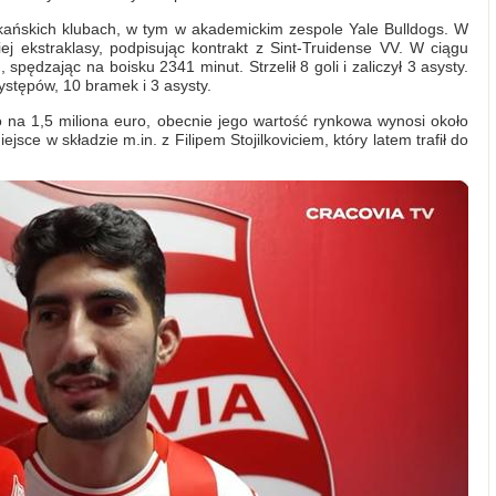
ańskich klubach, w tym w akademickim zespole Yale Bulldogs. W
kiej ekstraklasy, podpisując kontrakt z Sint-Truidense VV. W ciągu
pędzając na boisku 2341 minut. Strzelił 8 goli i zaliczył 3 asysty.
ystępów, 10 bramek i 3 asysty.
 na 1,5 miliona euro, obecnie jego wartość rynkowa wynosi około
jsce w składzie m.in. z Filipem Stojilkoviciem, który latem trafił do