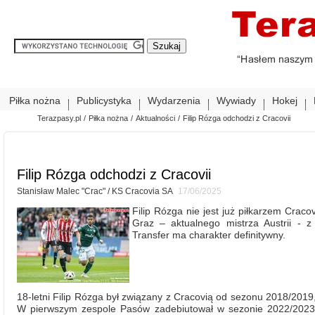
Piłka nożna
Publicystyka
Wydarzenia
Wywiady
Hokej
Terazpasy.pl
/
Piłka nożna
/
Aktualności
/
Filip Rózga odchodzi z Cracovii
Filip Rózga odchodzi z Cracovii
Stanisław Malec "Crac" / KS Cracovia SA
17/06/2025
Filip Rózga nie jest już piłkarzem Crac
Graz – aktualnego mistrza Austrii - z
Transfer ma charakter definitywny.
18-letni Filip Rózga był związany z Cracovią od sezonu 2018/2019,
W pierwszym zespole Pasów zadebiutował w sezonie 2022/2023, 