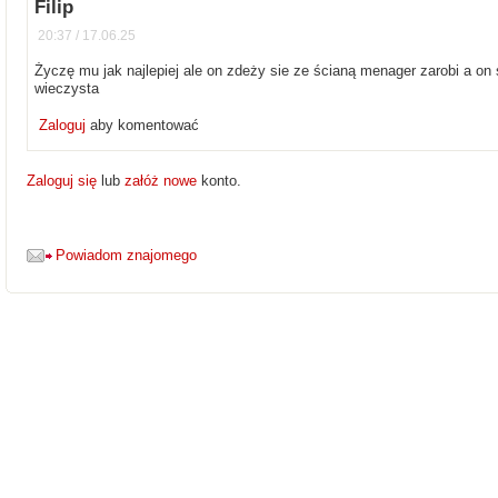
Filip
20:37 / 17.06.25
Życzę mu jak najlepiej ale on zdeży sie ze ścianą menager zarobi a on s
wieczysta
Zaloguj
aby komentować
Zaloguj się
lub
załóż nowe
konto.
Powiadom znajomego