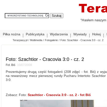
Piłka nożna
Publicystyka
Wydarzenia
Wywiady
Hokej
Terazpasy.pl
/
Multimedia
/
Fotogalerie
/
Foto: Szachtior - Cracovia 3:0 - cz. 2
Foto: Szachtior - Cracovia 3:0 - cz. 2
Fot. Biś
10/07/2008
Prezentujemy drugą część fotogalerii (208 zdjęć - fot. Biś) z wyj
na rewanżowy mecz pierwszej rundy Pucharu Intertoto Szachtior 
3:0.
Zobacz: Foto:
Szachtior - Cracovia 3:0 - cz. 2 - fot Biś