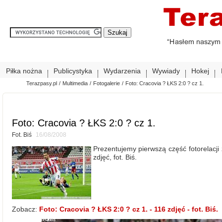
Piłka nożna
Publicystyka
Wydarzenia
Wywiady
Hokej
Terazpasy.pl
/
Multimedia
/
Fotogalerie
/
Foto: Cracovia ? ŁKS 2:0 ? cz 1.
Foto: Cracovia ? ŁKS 2:0 ? cz 1.
Fot. Biś
16/08/2008
Prezentujemy pierwszą część fotorelacji
zdjęć, fot. Biś.
Zobacz:
Foto: Cracovia ? ŁKS 2:0 ? cz 1. - 116 zdjęć - fot. Biś.