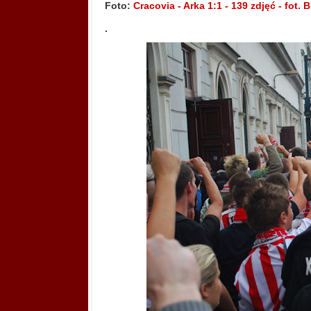
Foto:
Cracovia - Arka 1:1 - 139 zdjęć - fot. B
.