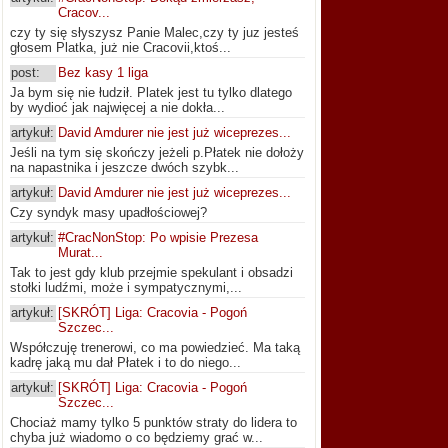
Cracov...
czy ty się słyszysz Panie Malec,czy ty juz jesteś
głosem Platka, już nie Cracovii,ktoś...
post:
Bez kasy 1 liga
Ja bym się nie łudził. Platek jest tu tylko dlatego
by wydioć jak najwięcej a nie dokła...
artykuł:
David Amdurer nie jest już wiceprezes...
Jeśli na tym się skończy jeżeli p.Płatek nie dołoży
na napastnika i jeszcze dwóch szybk...
artykuł:
David Amdurer nie jest już wiceprezes...
Czy syndyk masy upadłościowej?
artykuł:
#CracNonStop: Po wpisie Prezesa
Murat...
Tak to jest gdy klub przejmie spekulant i obsadzi
stołki ludźmi, może i sympatycznymi,...
artykuł:
[SKRÓT] Liga: Cracovia - Pogoń
Szczec...
Współczuję trenerowi, co ma powiedzieć. Ma taką
kadrę jaką mu dał Płatek i to do niego...
artykuł:
[SKRÓT] Liga: Cracovia - Pogoń
Szczec...
Chociaż mamy tylko 5 punktów straty do lidera to
chyba już wiadomo o co będziemy grać w...