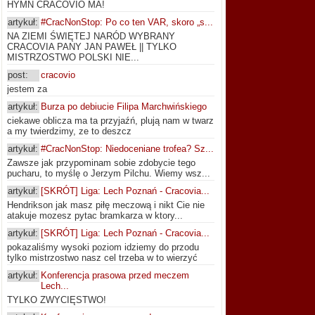
HYMN CRACOVIO MA!
artykuł:
#CracNonStop: Po co ten VAR, skoro „s...
NA ZIEMI ŚWIĘTEJ NARÓD WYBRANY
CRACOVIA PANY JAN PAWEŁ || TYLKO
MISTRZOSTWO POLSKI NIE...
post:
cracovio
jestem za
artykuł:
Burza po debiucie Filipa Marchwińskiego
ciekawe oblicza ma ta przyjaźń, plują nam w twarz
a my twierdzimy, ze to deszcz
artykuł:
#CracNonStop: Niedoceniane trofea? Sz...
Zawsze jak przypominam sobie zdobycie tego
pucharu, to myślę o Jerzym Pilchu. Wiemy wsz...
artykuł:
[SKRÓT] Liga: Lech Poznań - Cracovia...
Hendrikson jak masz piłę meczową i nikt Cie nie
atakuje mozesz pytac bramkarza w ktory...
artykuł:
[SKRÓT] Liga: Lech Poznań - Cracovia...
pokazaliśmy wysoki poziom idziemy do przodu
tylko mistrzostwo nasz cel trzeba w to wierzyć
artykuł:
Konferencja prasowa przed meczem
Lech...
TYLKO ZWYCIĘSTWO!