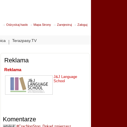
Odzyskaj hasło
Mapa Strony
Zarejestruj
Zaloguj
bica
Terazpasy.TV
Reklama
Reklama
J&J Language
School
Komentarze
artykuł:
#CracNonStop: Dokąd zmierzasz,