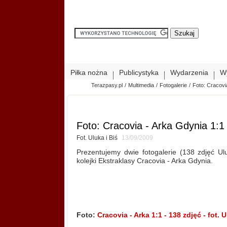
Piłka nożna
Publicystyka
Wydarzenia
W
Terazpasy.pl
/
Multimedia
/
Fotogalerie
/
Foto: Cracovi
Foto: Cracovia - Arka Gdynia 1:1 
Fot. Uluka i Biś
13/09/2009
Prezentujemy dwie fotogalerie (138 zdjęć Ul
kolejki Ekstraklasy Cracovia - Arka Gdynia.
Foto:
Cracovia - Arka 1:1 - 138 zdjęć - fot. 