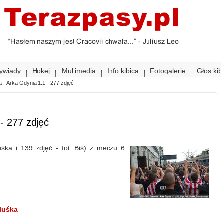
ywiady
Hokej
Multimedia
Info kibica
Fotogalerie
Głos ki
a - Arka Gdynia 1:1 - 277 zdjęć
- 277 zdjęć
uśka i 139 zdjęć - fot. Biś) z meczu 6.
Uluśka