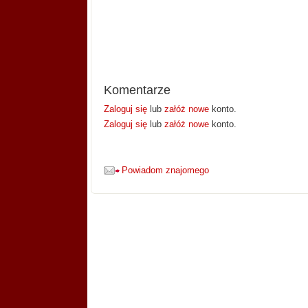
Komentarze
Zaloguj się
lub
załóż nowe
konto.
Zaloguj się
lub
załóż nowe
konto.
Powiadom znajomego