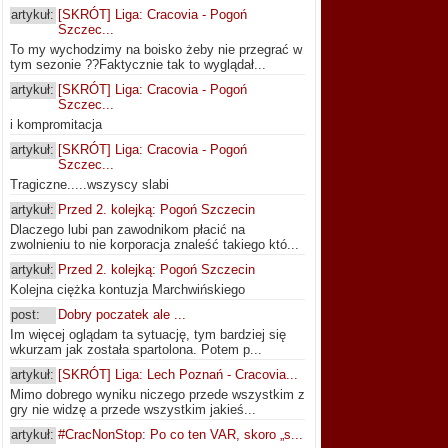
artykuł:
[SKRÓT] Liga: Cracovia - Pogoń
Szczec...
To my wychodzimy na boisko żeby nie przegrać w
tym sezonie ??Faktycznie tak to wyglądał...
artykuł:
[SKRÓT] Liga: Cracovia - Pogoń
Szczec...
i kompromitacja
artykuł:
[SKRÓT] Liga: Cracovia - Pogoń
Szczec...
Tragiczne.....wszyscy slabi
artykuł:
Przed 2. kolejką: Pogoń Szczecin
Dlaczego lubi pan zawodnikom płacić na
zwolnieniu to nie korporacja znaleść takiego któ...
artykuł:
Przed 2. kolejką: Pogoń Szczecin
Kolejna ciężka kontuzja Marchwińskiego
post:
Dobry poczatek ale ...
Im więcej oglądam ta sytuację, tym bardziej się
wkurzam jak została spartolona. Potem p...
artykuł:
[SKRÓT] Liga: Lech Poznań - Cracovia...
Mimo dobrego wyniku niczego przede wszystkim z
gry nie widzę a przede wszystkim jakieś...
artykuł:
#CracNonStop: Po co ten VAR, skoro „s...