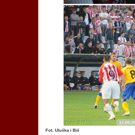
Fot. Uluśka i Biś