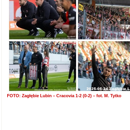
FOTO: Zagłębie Lubin – Cracovia 1-2 (0-2) – fot. M. Tytko